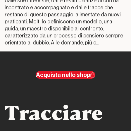
dalle sue interviste, dalle testimonianze di chi l’ha
La
incontrato e accompagnato e dalle tracce che
dimensione
restano di questo passaggio, alimentate da nuovi
pratica
praticanti. Molti lo definiscono un modello, una
guida, un maestro disponibile al confronto,
Capitolo
004
caratterizzato da un processo di pensiero sempre
orientato al dubbio. Alle domande, più c…
Il
parkour
online e
sui
Acquista nello shop
media
Capitolo
005
Tracciare
La
dimensione
etica