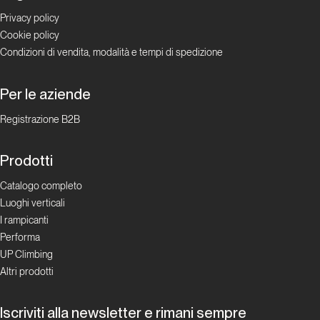
Privacy policy
Cookie policy
Capitolo
009
Condizioni di vendita, modalità e tempi di spedizione
Tracce
biografiche:
Per le aziende
un
Registrazione B2B
racconto a
più voci
Prodotti
Catalogo completo
Luoghi verticali
Allegati
I rampicanti
Performa
UP Climbing
Altri prodotti
Ringraziamenti
Iscriviti alla newsletter e rimani sempre