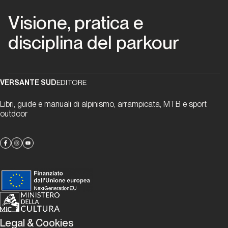
Visione, pratica e
Capitolo
006
disciplina del parkour
Il
messaggio
viaggia
VERSANTE SUD
EDITORE
Capitolo
007
Libri, guide e manuali di alpinismo, arrampicata, MTB e sport
outdoor
Ritratti e
immagini
Capitolo
008
Le
“autrici”
Legal & Cookies
raccontano