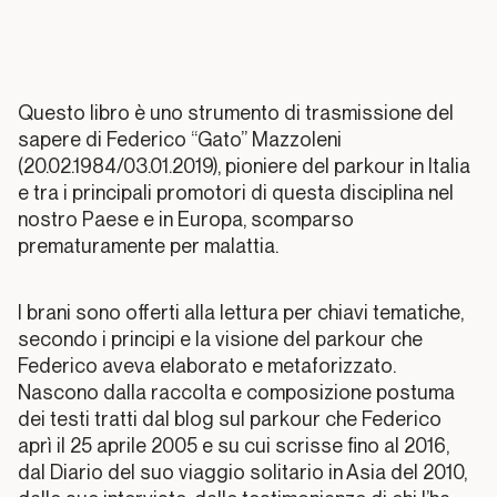
Prefazione
Questo libro è uno strumento di trasmissione del
sapere di Federico “Gato” Mazzoleni
Capitolo
001
(20.02.1984/03.01.2019), pioniere del parkour in Italia
e tra i principali promotori di questa disciplina nel
Introduzione
nostro Paese e in Europa, scomparso
prematuramente per malattia.
Capitolo
002
I brani sono offerti alla lettura per chiavi tematiche,
La
secondo i principi e la visione del parkour che
dimensione
Federico aveva elaborato e metaforizzato.
esplorativa
Nascono dalla raccolta e composizione postuma
dei testi tratti dal blog sul parkour che Federico
aprì il 25 aprile 2005 e su cui scrisse fino al 2016,
Capitolo
003
dal Diario del suo viaggio solitario in Asia del 2010,