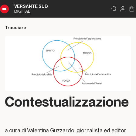
VERSANTE SUD
DIGITAL
Capitoli
Chiudi
DIGITAL
Tracciare
Sommario
Capitoli
Contestualizzazione
Contestualizzazione
Nota
delle
“autrici”
a cura di Valentina Guzzardo, giornalista ed editor