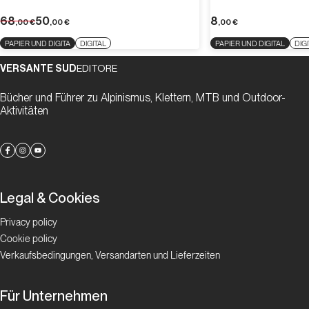
68
50
8
,00
€
,00
€
,00
€
PAPIER UND DIGITA
DIGITAL
PAPIER UND DIGITAL
DIG
VERSANTE SUD
EDITORE
Bücher und Führer zu Alpinismus, Klettern, MTB und Outdoor-
Aktivitäten
Legal & Cookies
Privacy policy
Cookie policy
Verkaufsbedingungen, Versandarten und Lieferzeiten
Für Unternehmen