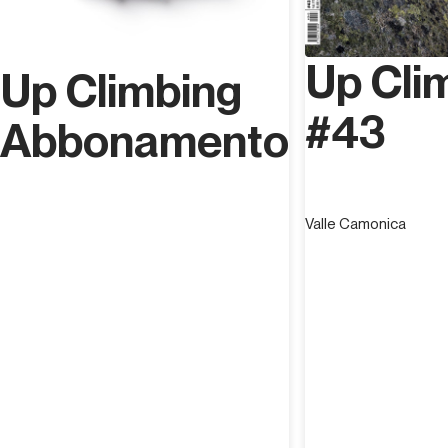
Up Cli
Up Climbing
#43
Abbonamento
Valle Camonica