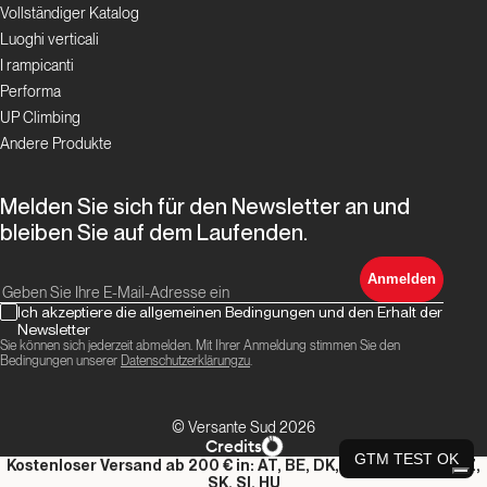
Vollständiger Katalog
Luoghi verticali
I rampicanti
Performa
UP Climbing
Andere Produkte
Melden Sie sich für den Newsletter an und
bleiben Sie auf dem Laufenden.
Anmelden
Ich akzeptiere die allgemeinen Bedingungen und den Erhalt der
Newsletter
Sie können sich jederzeit abmelden. Mit Ihrer Anmeldung stimmen Sie den
Bedingungen unserer
Datenschutzerklärungzu
.
© Versante Sud 2026
Credits
GTM TEST OK
Kostenloser Versand ab 200 € in: AT, BE, DK, DE, LU, NL, PL, CZ,
SK, SI, HU