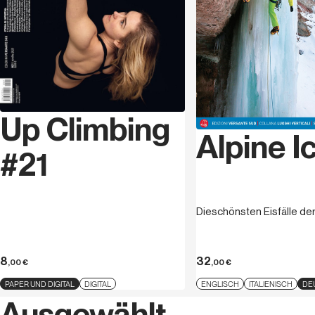
Up Climbing
Alpine I
#21
Dieschönsten Eisfälle de
8
32
,00
€
,00
€
PAPER UND DIGITAL
DIGITAL
ENGLISCH
ITALIENISCH
DE
Ausgewählt