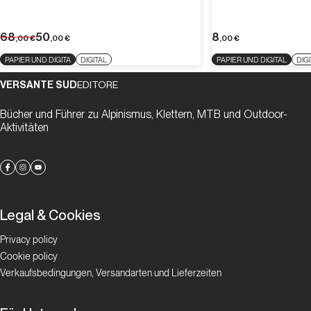
68
50
8
,00
€
,00
€
,00
€
PAPIER UND DIGITA
DIGITAL
PAPIER UND DIGITAL
DIG
VERSANTE SUD
EDITORE
Bücher und Führer zu Alpinismus, Klettern, MTB und Outdoor-
Aktivitäten
Legal & Cookies
Privacy policy
Cookie policy
Verkaufsbedingungen, Versandarten und Lieferzeiten