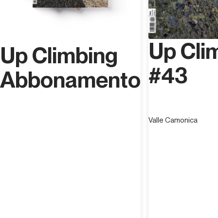
Up Cli
Up Climbing
#43
Abbonamento
Valle Camonica