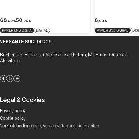
68
50
8
,00
€
,00
€
,00
€
PAPIER UND DIGITA
DIGITAL
PAPIER UND DIGITAL
DIG
VERSANTE SUD
EDITORE
Bücher und Führer zu Alpinismus, Klettern, MTB und Outdoor-
Aktivitäten
Legal & Cookies
Privacy policy
Cookie policy
Verkaufsbedingungen, Versandarten und Lieferzeiten