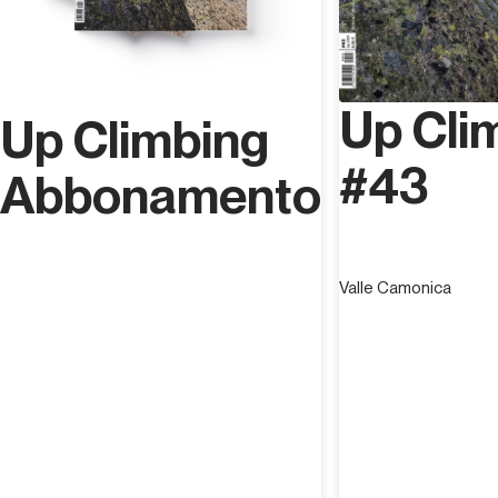
Up Cli
Up Climbing
#43
Abbonamento
Valle Camonica