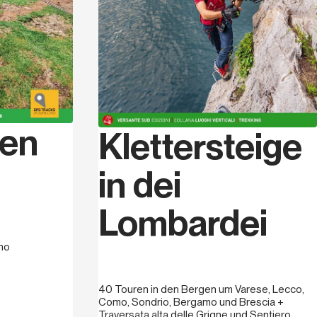
Die Neuigkeit in diesem Führer ist das
netz gewidmet wurde, welches Mailand
een von Lecco und Bergamo verbindet,
 sanfte und nachhaltige Mobilität. Wir
rt, eine zusammenhängende Übersicht
nd funktionierendes Fußund Radwegnetz
 teils an eindeutiger und
Den
derung für Radfahrer fehlt. Wir sind
Klettersteige
ge, integriert in die Mountainbike-
source für das Territorium darstellen. Wir
in dei
en Beitrag zur Entwicklung eines
len Tourismus leisten, eines Tourismus,
Lombardei
erig nach Natur und Schönheit dürstet.
no
964 geboren. Er lebt seit über 20 Jahren
storischen Dorf mitten in den Wäl- dern bei
 Kilometer von Bergamo entfernt. Schon
40 Touren in den Bergen um Varese, Lecco,
ich für die Berge und erkundet den
Como, Sondrio, Bergamo und Brescia +
Traversata alta delle Grigne und Sentiero
rdings fühlt er sich besonders „seinen”