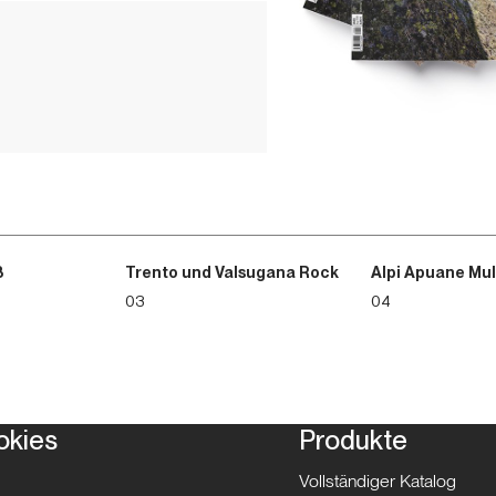
3
Trento und Valsugana Rock
Alpi Apuane Mul
03
04
okies
Produkte
Vollständiger Katalog