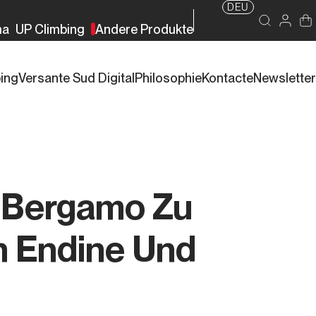
DEU
ma
UP Climbing
Andere Produkte
bing
Versante Sud Digital
Philosophie
Kontacte
Newsletter
 Bergamo Zu
 Endine Und