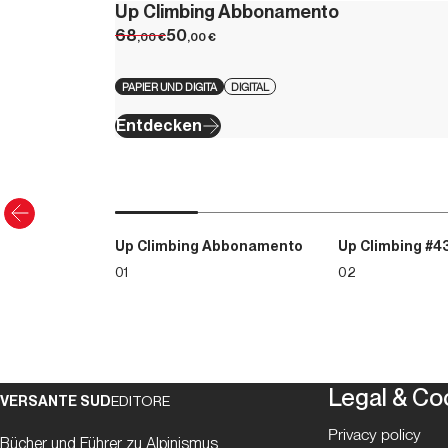
Up Climbing Abbonamento
68
50
,00
€
,00
€
PAPIER UND DIGITA
DIGITAL
Entdecken
Up Climbing Abbonamento
Up Climbing #4
01
02
Legal & Co
VERSANTE SUD
EDITORE
Privacy policy
Bücher und Führer zu Alpinismus,