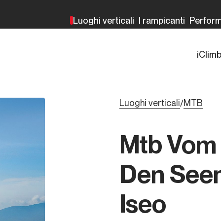
Luoghi verticali
I rampicanti
Perfor
iClim
Luoghi verticali
MTB
/
Mtb Vom
Den Seen
Iseo