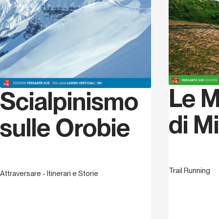
Le 
Scialpinismo
di M
sulle Orobie
Trail Running
Attraversare - Itinerari e Storie