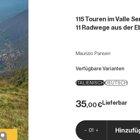
115 Touren im Valle Ser
11 Radwege aus der E
Maurizio Panseri
Verfügbare Varianten
ITALIENISCH
DEUTSCH
35
Lieferbar
€
,00
Hinzufü
01