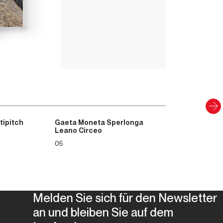
Valle Camonica
8
,00
€
PAPIER UND DIGITAL
Entdecken
tipitch
Gaeta Moneta Sperlonga
Leano Circeo
05
Melden Sie sich für den Newsletter
an und bleiben Sie auf dem