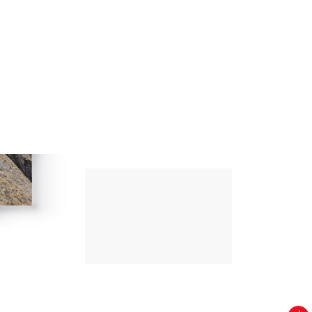
ls und Rennen aller Art und Distanzen
liebte er den LUT, den Gran Trail delle
athon und die Villaggi di Pietra. Auf der
 und Panoramen konzipierte und schrieb
keine Grenzen und fordert sich nicht
n Traum: Zeit für die Grande Traversata
Up Climbing 
Valle Camonica
8
,00
€
PAPIER UND DIGITAL
Entdecken