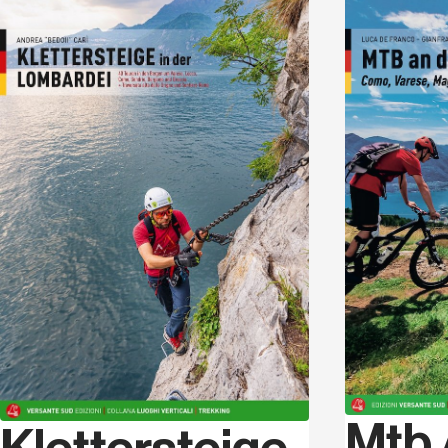
Entdecken
Mtb
Klettersteige