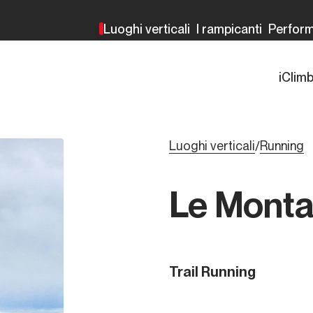
Luoghi verticali
I rampicanti
Perfor
iClim
Luoghi verticali
Running
/
Le Monta
Trail Running