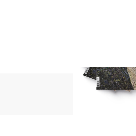
Er hat an zahlreichen Trai
teilgenommen: Am meisten 
Orobie, den Livigno Skymar
Suche nach neuen Routen
er dieses Buch. Er sucht 
selbst heraus. Er hat eine
delle Alpi zu haben.