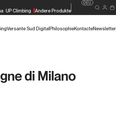
DEU
ma
UP Climbing
Andere Produkte
bing
Versante Sud Digital
Philosophie
Kontacte
Newsletter
gne di Milano