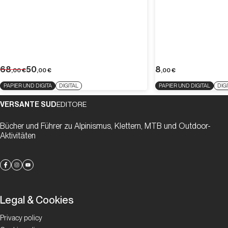
68
50
8
,00
€
,00
€
,00
€
PAPIER UND DIGITA
DIGITAL
PAPIER UND DIGITAL
DIG
VERSANTE SUD
EDITORE
Bücher und Führer zu Alpinismus, Klettern, MTB und Outdoor-
Aktivitäten
Legal & Cookies
Privacy policy