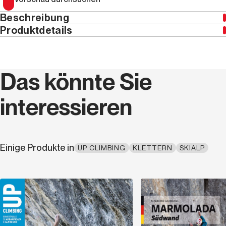
Beschreibung
Produktdetails
Jahr
2025
Das könnte Sie
Seiten
120
interessieren
Höhe (cm)
27,0
Breite (cm)
21,0
Einige Produkte in
UP CLIMBING
KLETTERN
SKIALP
Dicke (cm)
0,6
Seriencode
MAG 036
Entdecken
Sprache
Italienisch