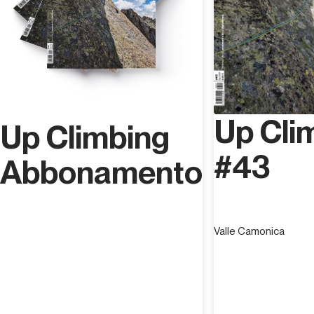
Up Cli
Up Climbing
#43
Abbonamento
Valle Camonica