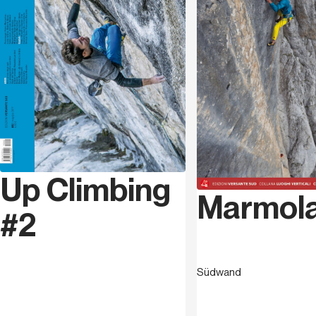
Up Climbing
Marmol
#2
Südwand