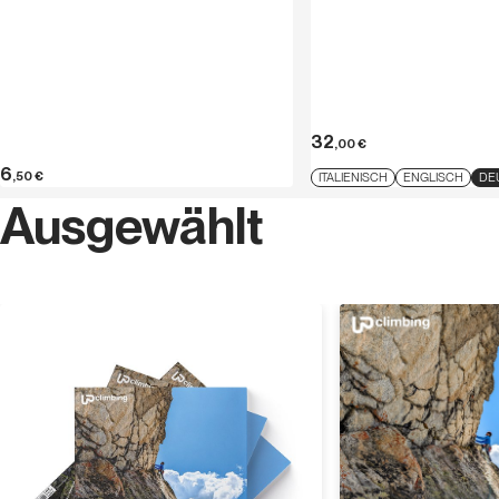
32
,00
€
6
,50
€
ITALIENISCH
ENGLISCH
DE
Ausgewählt
Entdecken