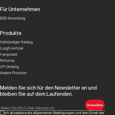
del
‘94
Für Unternehmen
B2B-Anmeldung
Lombardia
Produkte
Pane
e
Vollständiger Katalog
uva
Luoghi verticali
per
I rampicanti
tutti
Performa
UP Climbing
Andere Produkte
Lombardia
Melden Sie sich für den Newsletter an und
Panico
bleiben Sie auf dem Laufenden.
Salamico
Anmelden
Lombardia
Ich akzeptiere die allgemeinen Bedingungen und den Erhalt der