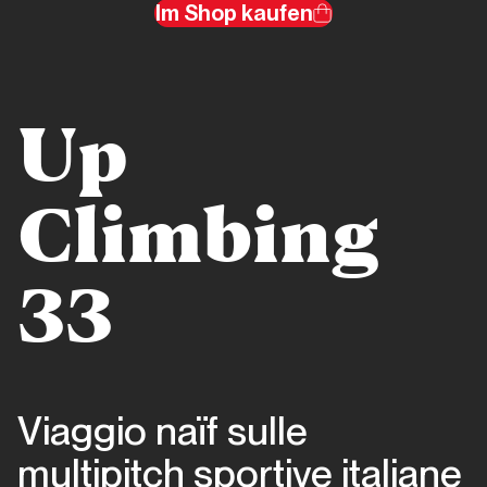
Im Shop kaufen
migliori
anni
della
nostra
vita
Up
Piemonte
Climbing
Via
Beppe
33
Piemonte
Papaveri
Viaggio naïf sulle
e
papere
multipitch sportive italiane