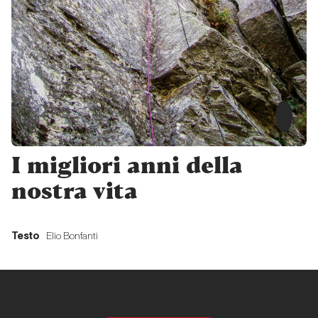
Tempi
Duri
Liguria
Joe
Falchetto
luma le
pupe
I migliori anni della
nostra vita
Piemonte
Esperanza
Testo
Elio Bonfanti
Piemonte
I