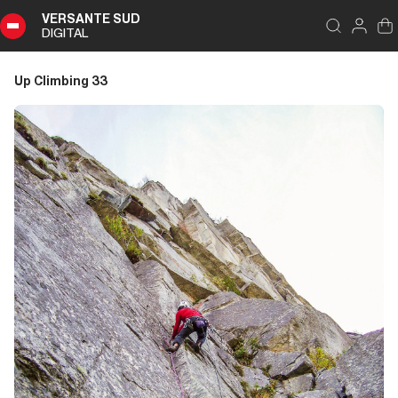
VERSANTE SUD
DIGITAL
Indice
Schließen
Up Climbing 33
Up
Climbing
33
Zusammenfassung
Editoriale
Editoriale
Liguria