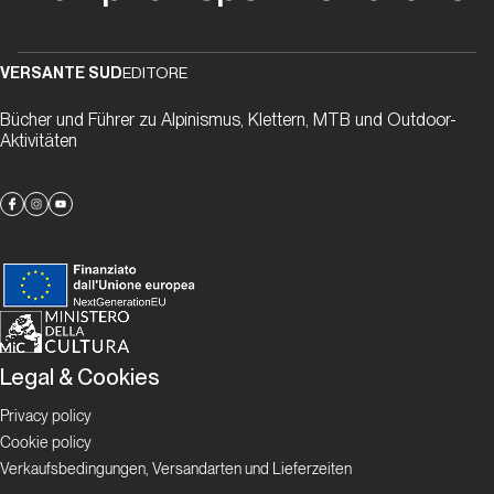
Valle
d'Aosta
VERSANTE SUD
EDITORE
Padre
Bücher und Führer zu Alpinismus, Klettern, MTB und Outdoor-
Pio
Aktivitäten
Prega
per
Noi
Valle d'Aosta
Cristallina
Legal & Cookies
Valle
d'Aosta
Privacy policy
Cookie policy
Via
Verkaufsbedingungen, Versandarten und Lieferzeiten