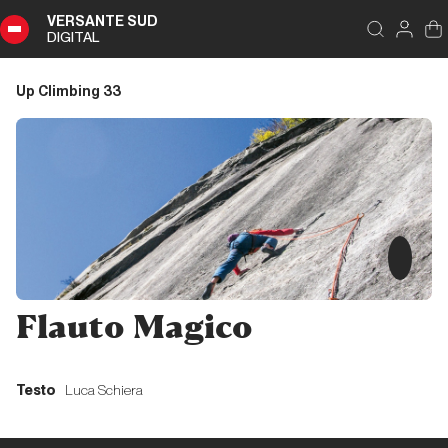
VERSANTE SUD
DIGITAL
Indice
Schließen
Up Climbing 33
Up
Climbing
33
Zusammenfassung
Editoriale
Flauto Magico
Editoriale
Testo
Luca Schiera
Liguria