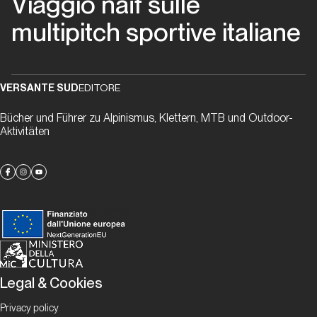
Viaggio naïf sulle
migliori
multipitch sportive italiane
anni
della
nostra
vita
VERSANTE SUD
EDITORE
Bücher und Führer zu Alpinismus, Klettern, MTB und Outdoor-
Piemonte
Aktivitäten
Via
Beppe
Piemonte
Papaveri
e
Legal & Cookies
papere
Privacy policy