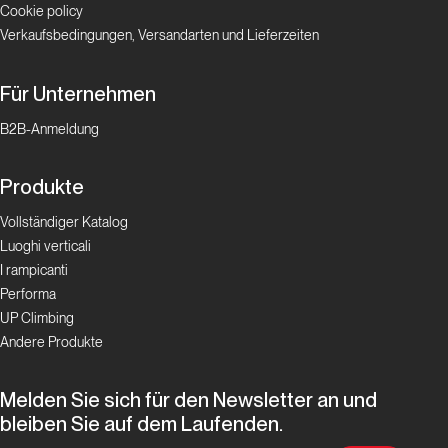
Cookie policy
Valle
Verkaufsbedingungen, Versandarten und Lieferzeiten
d'Aosta
Padre
Für Unternehmen
Pio
B2B-Anmeldung
Prega
per
Produkte
Noi
Vollständiger Katalog
Luoghi verticali
Valle d'Aosta
I rampicanti
Performa
Cristallina
UP Climbing
Andere Produkte
Valle
d'Aosta
Melden Sie sich für den Newsletter an und
bleiben Sie auf dem Laufenden.
Via