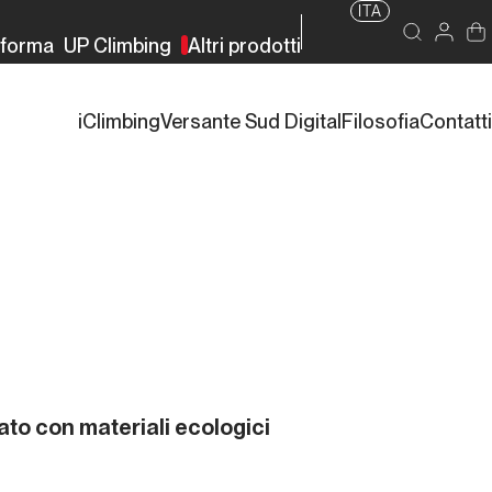
ITA
rforma
UP Climbing
Altri prodotti
iClimbing
Versante Sud Digital
Filosofia
Contatti
ato con materiali ecologici