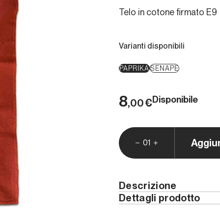
Telo in cotone firmato E9
Varianti disponibili
PAPRIKA
SENAPE
8
Disponibile
€
,00
Aggiu
01
Descrizione
Dettagli prodotto
Un fantastico telo creato c
potrà esservi utile in tanti
Peso (kg)