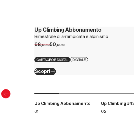
Up Climbing Abbonamento
Bimestrale di arrampicata e alpinismo
68
50
,00
€
,00
€
CARTACEO E DIGITAL
DIGITALE
Scopri
Up Climbing Abbonamento
Up Climbing #4
01
02