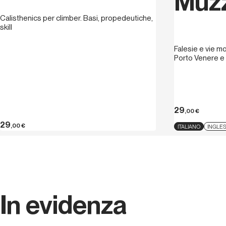
Muz
Calisthenics per climber. Basi, propedeutiche,
skill
Falesie e vie m
Porto Venere e 
29
,00
€
29
,00
€
ITALIANO
INGLE
In evidenza