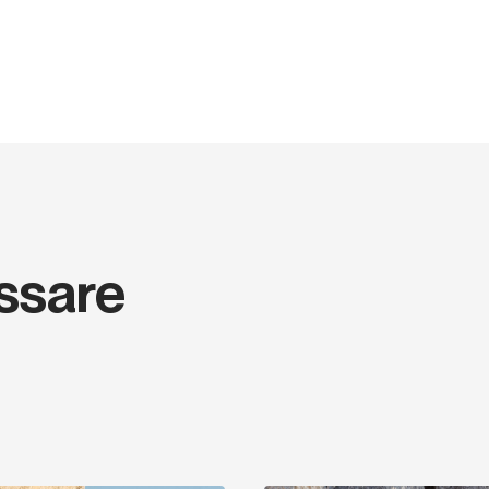
Yoga, per pulire le prese 
Un'esclusiva E9 per Versa
essare