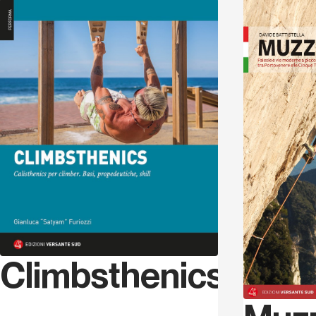
Scopri
Climbsthenics