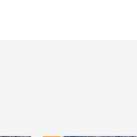
dalla magnesite o per le vostre scarpette.
nte Sud.