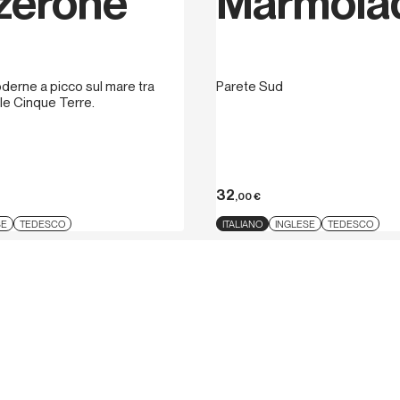
zerone
Marmola
oderne a picco sul mare tra
Parete Sud
le Cinque Terre.
32
,00
€
SE
TEDESCO
ITALIANO
INGLESE
TEDESCO