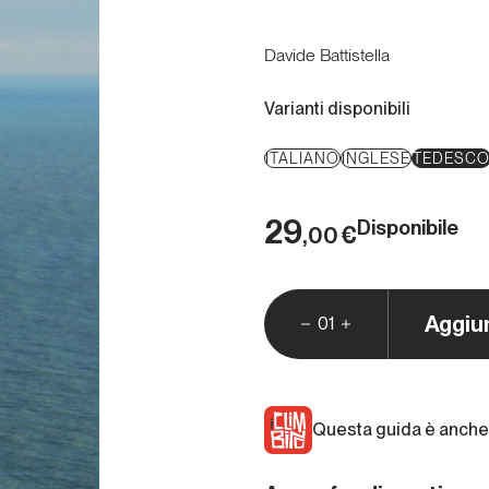
Davide Battistella
Varianti disponibili
ITALIANO
INGLESE
TEDESC
29
Disponibile
€
,00
Aggiu
01
Questa guida è anche 