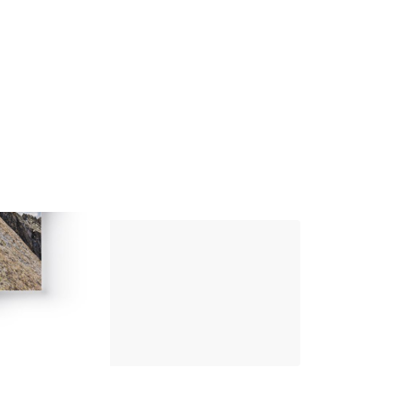
Up Climbing 
Valle Camonica
8
,00
€
CARTACEO E DIGITAL
Scopri