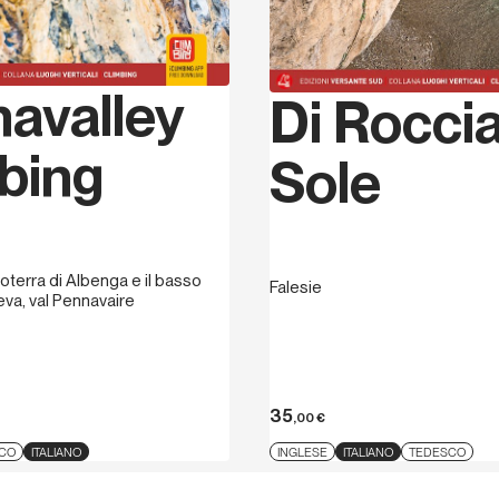
fa parte della Federazion
avalley
Di Roccia
bing
Sole
troterra di Albenga e il basso
Falesie
va, val Pennavaire
35
,00
€
CO
ITALIANO
INGLESE
ITALIANO
TEDESCO