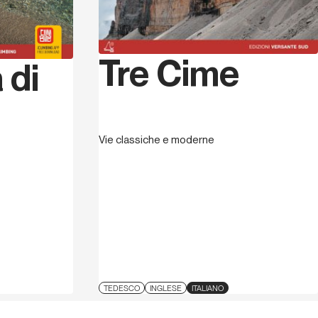
e Medico Sportiva Italiana e del
C.N.S.A.S
.
Tre Cime
 di
Vie classiche e moderne
TEDESCO
INGLESE
ITALIANO