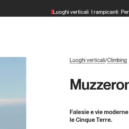
Luoghi verticali
I rampicanti
Pe
Luoghi verticali
Climbing
/
Muzzero
Falesie e vie moderne
le Cinque Terre.