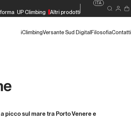
ITA
rforma
UP Climbing
Altri prodotti
iClimbing
Versante Sud Digital
Filosofia
Contatti
ne
 a picco sul mare tra Porto Venere e