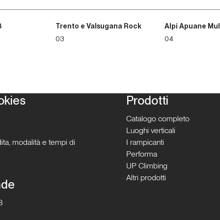
3
Trento e Valsugana Rock
Alpi Apuane Mul
03
04
okies
Prodotti
Catalogo completo
Luoghi verticali
ita, modalità e tempi di
I rampicanti
Performa
UP Climbing
Altri prodotti
nde
B