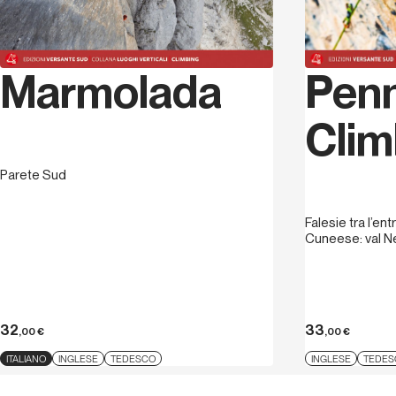
Marmolada
Penn
Clim
Parete Sud
Falesie tra l’en
Cuneese: val Ne
32
33
,00
€
,00
€
ITALIANO
INGLESE
TEDESCO
INGLESE
TEDES