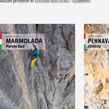
Alcuni prodotti in
LUOGHI VERTICALI
CLIMBING
Scopri