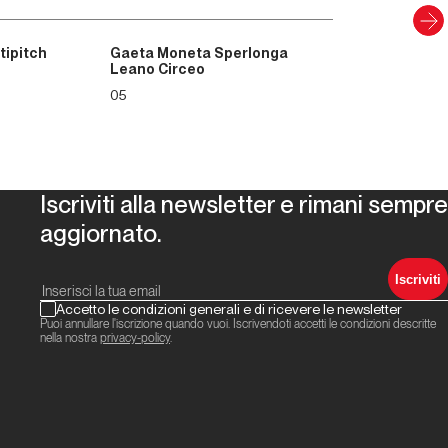
tipitch
Gaeta Moneta Sperlonga
Leano Circeo
05
Iscriviti alla newsletter e rimani sempre
aggiornato.
Iscriviti
Accetto le condizioni generali e di ricevere le newsletter
Puoi annullare l'iscrizione quando vuoi. Iscrivendoti accetti le condizioni descritte
nella nostra
privacy-policy
.