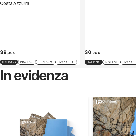
Costa Azzurra
39
30
,00
€
,00
€
ITALIANO
INGLESE
TEDESCO
FRANCESE
ITALIANO
INGLESE
FRANCE
In evidenza
Scopri