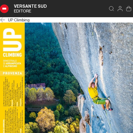
VERSANTE SUD
EDITORE
UP Climbing