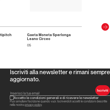
Scopri
tipitch
Gaeta Moneta Sperlonga
Leano Circeo
05
Iscriviti alla newsletter e rimani sempre
aggiornato.
Iscriviti
Accetto le condizioni generali e di ricevere le newsletter
Puoi annullare l'iscrizione quando vuoi. Iscrivendoti accetti le condizioni descritte
nella nostra
privacy-policy
.