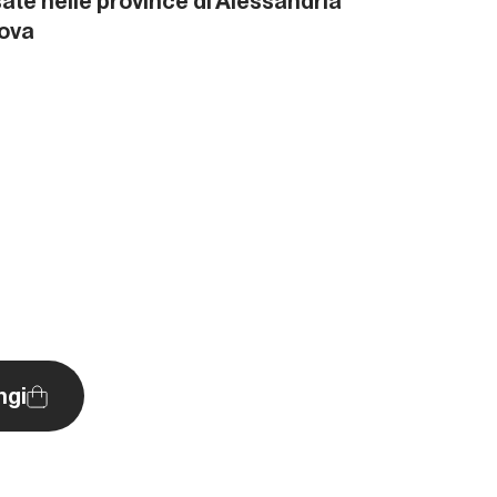
rsate nelle province di Alessandria
nova
ngi