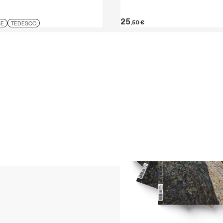
25
,50
€
SE
TEDESCO