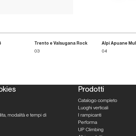
3
Trento e Valsugana Rock
Alpi Apuane Mul
03
04
okies
Prodotti
Catalogo completo
Luoghi verticali
ita, modalità e tempi di
I rampicanti
Performa
UP Climbing