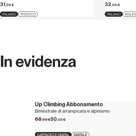
31
32
,00
€
,00
€
ITALIANO
TEDESCO
ITALIANO
INGLE
In evidenza
Up Climbing Abbonamento
Bimestrale di arrampicata e alpinismo
68
50
,00
€
,00
€
CARTACEO E DIGITAL
DIGITALE