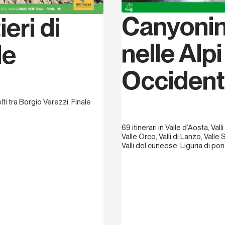
esperienza come biker iniz
nell’attività agonistica, c
Canyoni
eri di
Front nel Circuito Supere
manuale sull’uso e la man
nelle Alpi
le
Bike - Tecniche, manovre 
Versante Sud, 2013.
Occident
ti tra Borgio Verezzi, Finale
69 itinerari in Valle d’Aosta, Vall
Valle Orco, Valli di Lanzo, Valle 
Valli del cuneese, Liguria di po