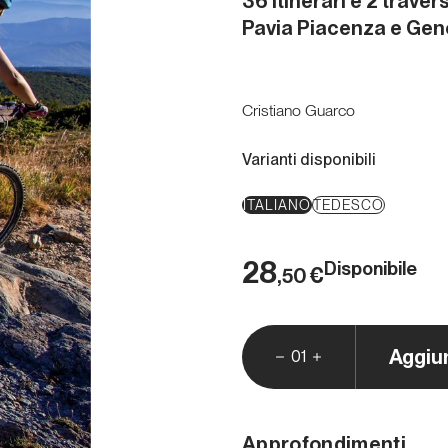
36 itinerari e 2 trave
Pavia Piacenza e Ge
Cristiano Guarco
Varianti disponibili
ITALIANO
TEDESCO
28
Disponibile
€
,50
Aggiu
01
Approfondimenti