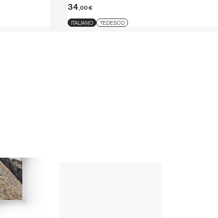
34
,00
€
ITALIANO
TEDESCO
Up Climbing 
Valle Camonica
8
,00
€
CARTACEO E DIGITAL