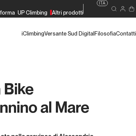
ITA
rforma
UP Climbing
Altri prodotti
iClimbing
Versante Sud Digital
Filosofia
Contatti
 Bike
nnino al Mare