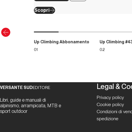
Scopri
Up Climbing Abbonamento
Up Climbing #4
01
02
Legal & Co
VERSANTE SUD
EDITORE
Privacy policy
Libri, guide e manuali di
Cookie policy
alpinismo, arrampicata, MTB e
sport outdoor
Condizioni di vend
spedizione