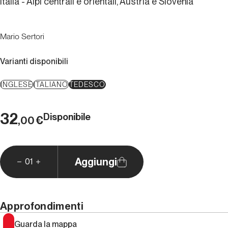
Italia - Alpi centrali e orientali, Austria e Slovenia
Mario Sertori
Varianti disponibili
INGLESE
ITALIANO
TEDESCO
32
Disponibile
€
,00
Aggiungi
01
Approfondimenti
Guarda la mappa