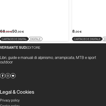
68
50
8
,00
€
,00
€
,00
€
CARTACEO E DIGITAL
DIGITALE
CARTACEO E DIGITALE
D
VERSANTE SUD
EDITORE
Libri, guide e manuali di alpinismo, arrampicata, MTB e sport
outdoor
Legal & Cookies
Privacy policy