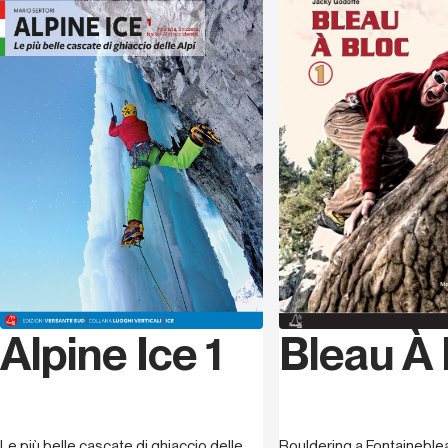
orientali, Austria e Slovenia
. I due libri sono ovviamente
Lingua
Tedesco
interconnessi e insieme vanno a comporre
il quadro
completo dell’arco alpino
. Circa
650 sono le scalate
descritte
in questo secondo volume e, come per il
primo, per facilitare coloro che fanno fatica a orientarsi
sono state inserite le f
oto “segnaletiche” di ogni
flusso
, le
coordinate geografiche dei parcheggi
e di
quasi
tutte le vie
, tramite un semplice
QR code
.
Informazioni sempre più precise che non devono però
togliere il senso dell’ignoto che permane
nell’intraprendere la salita di una cascata, ma vanno
immagazzinate e analizzate per poter ridurre al minimo i
rischi. Completano il lavoro alcuni
racconti di
ascensioni e un ricordo di Luca Vuerich
, il fortissimo
Bleau À 
Alpine Ice 1
alpinista friulano scomparso nel 2010. Insomma, uno
scrigno di proposte seducenti per climber avventurosi,
un invito a viaggi fuori dalle mete abituali, e un inno alle
Alpi più selvagge.
Bouldering a Fontaineble
Le più belle cascate di ghiaccio delle