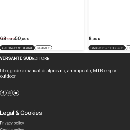
68
50
8
,00
€
,00
€
,00
€
CARTACEO E DIGITAL
DIGITALE
CARTACEO E DIGITALE
D
VERSANTE SUD
EDITORE
Libri, guide e manuali di alpinismo, arrampicata, MTB e sport
outdoor
Legal & Cookies
Privacy policy