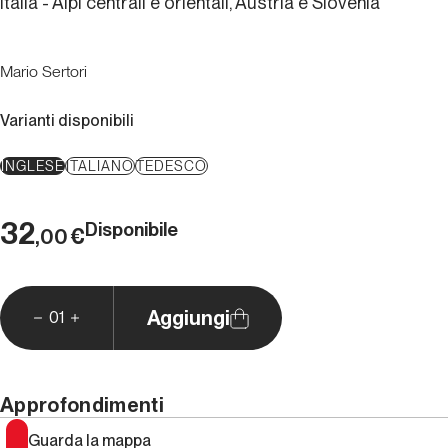
Italia - Alpi centrali e orientali, Austria e Slovenia
Mario Sertori
Varianti disponibili
INGLESE
ITALIANO
TEDESCO
32
Disponibile
€
,00
Aggiungi
01
Approfondimenti
Guarda la mappa