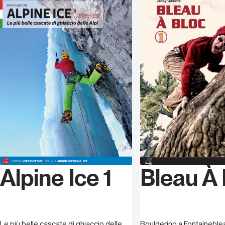
orientali, Austria e Slovenia
. I due libri sono ovviamente
Lingua
Inglese
interconnessi e insieme vanno a comporre
il quadro
completo dell’arco alpino
. Circa
650 sono le scalate
descritte
in questo secondo volume e, come per il
primo, per facilitare coloro che fanno fatica a orientarsi
sono state inserite le f
oto “segnaletiche” di ogni
flusso
, le
coordinate geografiche dei parcheggi
e di
quasi
tutte le vie
, tramite un semplice
QR code
.
Informazioni sempre più precise che non devono però
togliere il senso dell’ignoto che permane
nell’intraprendere la salita di una cascata, ma vanno
immagazzinate e analizzate per poter ridurre al minimo i
rischi. Completano il lavoro alcuni
racconti di
ascensioni e un ricordo di Luca Vuerich
, il fortissimo
Bleau À 
Alpine Ice 1
alpinista friulano scomparso nel 2010. Insomma, uno
scrigno di proposte seducenti per climber avventurosi,
un invito a viaggi fuori dalle mete abituali, e un inno alle
Alpi più selvagge.
Bouldering a Fontaineble
Le più belle cascate di ghiaccio delle