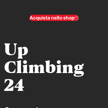
verticali
Acquista nello shop
Storia di Copertina
Domenico
Costabile
ITW
Up
Storia di Copertina
Climbing
Napoli
New
24
Indoor
Climbing
Storia di
Copertina