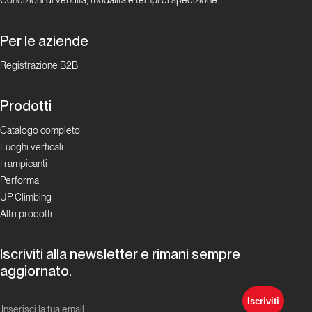
Condizioni di vendita, modalità e tempi di spedizione
apre la
porta ai
Per le aziende
sogni
Registrazione B2B
Storia di
Copertina
Prodotti
Catalogo completo
Cilento
Luoghi verticali
Boulder
I rampicanti
Performa
Storia di
UP Climbing
Copertina
Altri prodotti
Il Geko
Iscriviti alla newsletter e rimani sempre
Festival
aggiornato.
Storia di Copertina
Iscriviti