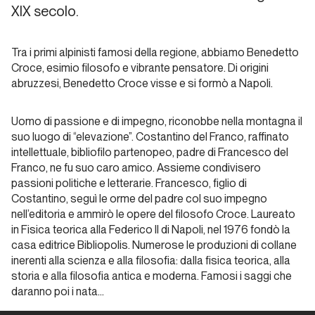
XIX secolo.
Storia di Copertina
Tra i primi alpinisti famosi della regione, abbiamo Benedetto
Multipitch
Croce, esimio filosofo e vibrante pensatore. Di origini
campane
abruzzesi, Benedetto Croce visse e si formò a Napoli.
Uomo di passione e di impegno, riconobbe nella montagna il
Storia di
suo luogo di “elevazione”. Costantino del Franco, raffinato
Copertina
intellettuale, bibliofilo partenopeo, padre di Francesco del
Franco, ne fu suo caro amico. Assieme condivisero
Ischia,
passioni politiche e letterarie. Francesco, figlio di
isola
Costantino, seguì le orme del padre col suo impegno
magica
nell’editoria e ammirò le opere del filosofo Croce. Laureato
in Fisica teorica alla Federico II di Napoli, nel 1976 fondò la
casa editrice Bibliopolis. Numerose le produzioni di collane
Storia di
Copertina
inerenti alla scienza e alla filosofia: dalla fisica teorica, alla
storia e alla filosofia antica e moderna. Famosi i saggi che
daranno poi i nata…
Nuovi
orizzonti