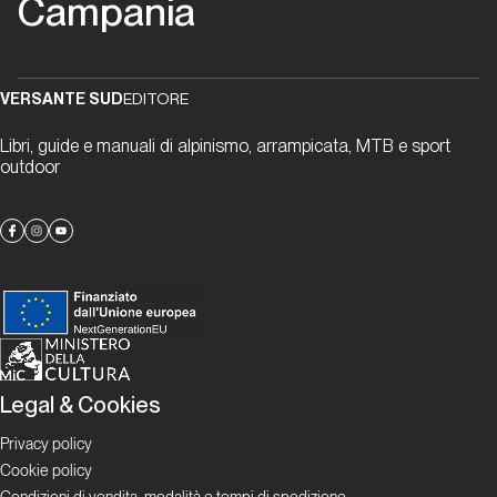
Campania
Dalle
celle
VERSANTE SUD
EDITORE
alle
stelle
Libri, guide e manuali di alpinismo, arrampicata, MTB e sport
outdoor
Vertical
Tales
La
Selva
story
Storia di
Legal & Cookies
Copertina
Privacy policy
Lo
Cookie policy
sguardo