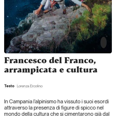
Campania
Felix
Storia di
Copertina
Umberto
Iorio
Francesco del Franco,
Storia di
Copertina
arrampicata e cultura
Sulle
rocce
Testo
Lorenza Ercolino
del
Golfo
In Campania l’alpinismo ha vissuto i suoi esordi
e non
attraverso la presenza di figure di spicco nel
solo...
mondo della cultura che si cimentarono già dal