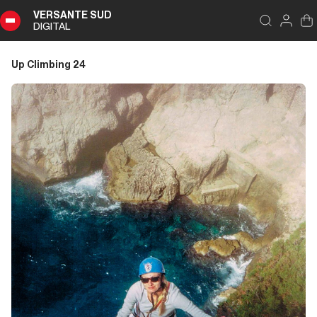
VERSANTE SUD
DIGITAL
Indice
Chiudi
DIGITAL
Up Climbing 24
Up
Climbing
24
Sommario
Editoriale
Editoriale
Storia di Copertina