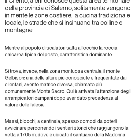
Il Cilento, a chi conosce questa area territoriale
Campania
della provincia di Salerno, solitamente vengono
Felix
in mente le zone costiere, la cucina tradizionale
locale, le strade che si insinuano tra colline e
Storia di
montagne.
Copertina
Umberto
Mentre al popolo di scalatori salta all’occhio la roccia
calcarea tipica del posto, caratteristica dominante.
Iorio
Si trova, invece, nella zona montuosa centrale, il monte
Storia di
Gelbison: una delle alture più conosciute e frequentate dai
Copertina
cilentani, avente matrice diversa, chiamato più
comunemente Monte Sacro. Qui è arrivata l’attenzione degli
Sulle
arrampicatori campani dopo aver dato precedenza al
rocce
valore delle falesie.
del
Golfo
Massi, blocchi; a centinaia, spesso comodi da poterli
e non
avvicinare percorrendo i sentieri storici che raggiungono la
solo...
vetta a 1705 m, dove è ubicato il santuario della Madonna