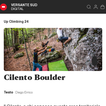
VERSANTE SUD
DIGITAL
Indice
Chiudi
DIGITAL
Up Climbing 24
Up
Climbing
24
Sommario
Editoriale
Cilento Boulder
Editoriale
Testo
Diego Errico
Storia di Copertina