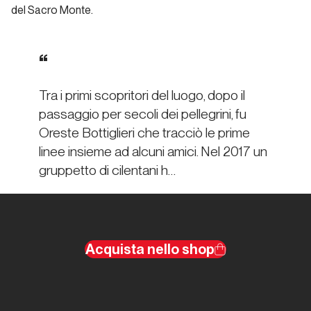
del Sacro Monte.
Storia di Copertina
Multipitch
campane
Tra i primi scopritori del luogo, dopo il
passaggio per secoli dei pellegrini, fu
Storia di
Oreste Bottiglieri che tracciò le prime
Copertina
linee insieme ad alcuni amici. Nel 2017 un
Ischia,
gruppetto di cilentani h…
isola
magica
Storia di
Acquista nello shop
Copertina
Nuovi
orizzonti