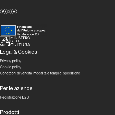
Dalle
celle
alle
stelle
Vertical
Tales
Legal & Cookies
Privacy policy
La
Cookie policy
Selva
Condizioni di vendita, modalità e tempi di spedizione
story
Per le aziende
Storia di
Copertina
Registrazione B2B
Lo
Prodotti
sguardo