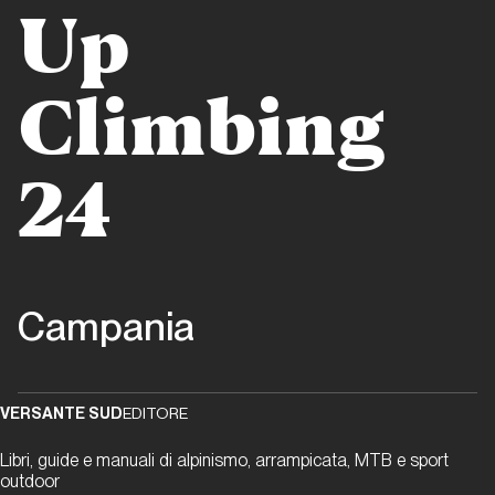
verticali
Up
Storia di Copertina
Climbing
Domenico
Costabile
24
ITW
Storia di Copertina
Campania
Napoli
New
Indoor
Climbing
VERSANTE SUD
EDITORE
Libri, guide e manuali di alpinismo, arrampicata, MTB e sport
Storia di
outdoor
Copertina