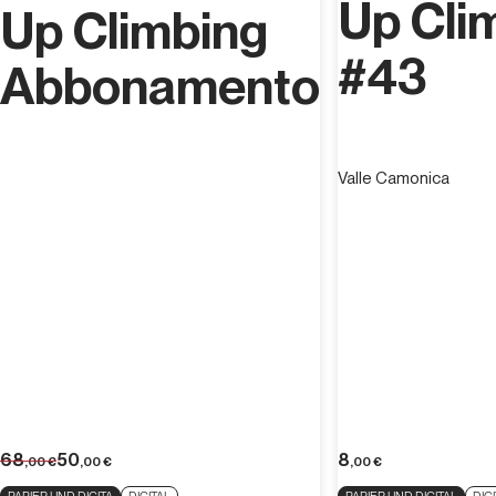
Up Cli
Up Climbing
#43
Abbonamento
Valle Camonica
68
50
8
,00
€
,00
€
,00
€
PAPIER UND DIGITA
DIGITAL
PAPIER UND DIGITAL
DIG