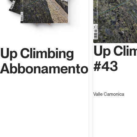
Up Cli
Up Climbing
#43
Abbonamento
Valle Camonica