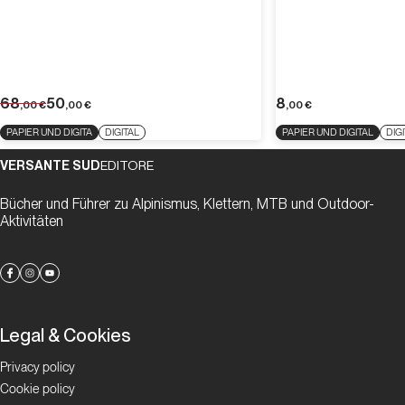
68
50
8
,00
€
,00
€
,00
€
PAPIER UND DIGITA
DIGITAL
PAPIER UND DIGITAL
DIG
VERSANTE SUD
EDITORE
Bücher und Führer zu Alpinismus, Klettern, MTB und Outdoor-
Aktivitäten
Legal & Cookies
Privacy policy
Cookie policy