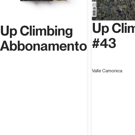
Up Cli
Up Climbing
#43
Abbonamento
Valle Camonica