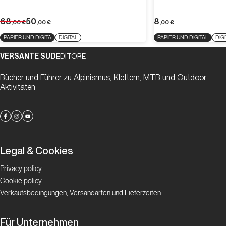
68
50
8
,00
€
,00
€
,00
€
PAPIER UND DIGITA
DIGITAL
PAPIER UND DIGITAL
DIG
VERSANTE SUD
EDITORE
Bücher und Führer zu Alpinismus, Klettern, MTB und Outdoor-
Aktivitäten
Legal & Cookies
Privacy policy
Cookie policy
Verkaufsbedingungen, Versandarten und Lieferzeiten
Für Unternehmen