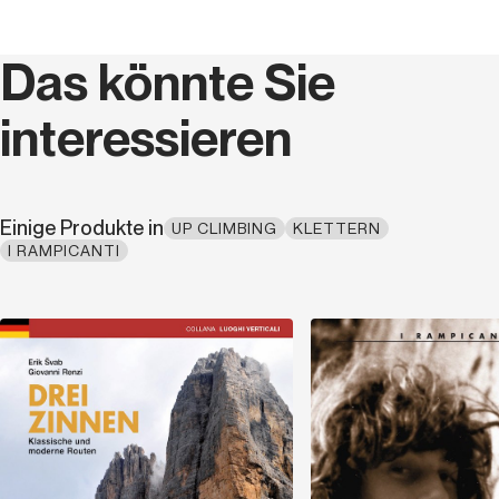
Jahr
2019
Das könnte Sie
ISBN
9788885475946
interessieren
Breite (cm)
15,5
Dicke (cm)
23,0
Einige Produkte in
UP CLIMBING
KLETTERN
I RAMPICANTI
Gewicht (kg)
0,38
Seriencode
R 54
Entdecken
Sprache
Italienisch