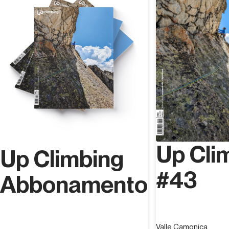
Up Cli
Up Climbing
#43
Abbonamento
Valle Camonica