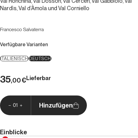
Val Ronchina, Val Dossón, Val Cèrcen, Val Gabbiolo, Val
Nardìs, Val d’Àmola und Val Corniello
Francesco Salvaterra
Verfügbare Varianten
ITALIENISCH
DEUTSCH
35
Lieferbar
€
,00
Hinzufügen
01
Einblicke