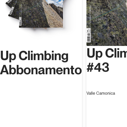
Block
. 2015 zieht er nach Cisano sul Neva und startet
eine regelrechte Revolution im Val Pennavaire: Er
erschließt über 300 Routen von 8a bis 9a+ und
bereichert so das Tal mit einer Vielzahl von Touren auf
hohem Niveau, die zuvor noch fehlten.
Up Cli
Up Climbing
#43
Abbonamento
Valle Camonica