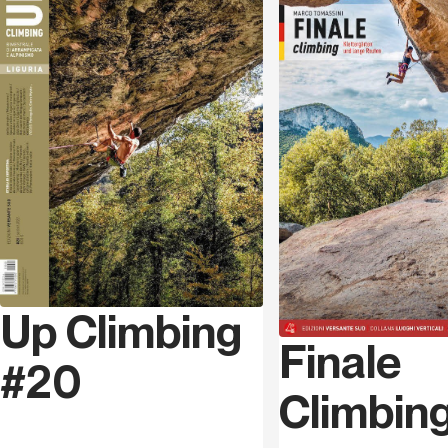
Klettern noch eine Möglichkeit für Weiterentwicklung
und die Gast- freundschaft ist wirklich fantastisch. Hier
Sprache
Italienisch
kann man sich noch im endlosen Grün verlaufen, ohne
jemals einer Menschenseele zu treffen, hier kann man
noch nackt in den Fluss springen und dabei entdecken,
dass man höchstens von einer Gams beobachtet wird.
Und die Klettergärten sind traumhaft. Modernes
Sportklettern, lange ausdauernde Routen, gut und
modern gesichert, auch weil diese Gegend erst relativ
spät entdeckt worden ist. Die ersten Klettergärten
liegen in der Gegend rund um Castelbianco, darunter
Terminal und Erboristeria, im oberen Tal stößt man auf
die neusten Schmuckstücke nahe dem Ortsteil
Alto
.
Hier entwickelen sich die extremen Schwierigkeitsgrade
Up Climbing
Liguriens und es kann leicht sein, dass man auf den ein
Finale
oder anderen Weltklassekletterer trifft, der sein Können
#20
in für uns unmöglichen Linien auf die Probe stellt.
Climbin
Matteo Gambaro
wird 1974 in Cuneo geboren und