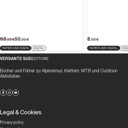
68
50
8
,00
€
,00
€
,00
€
PAPIER UND DIGITA
DIGITAL
PAPIER UND DIGITAL
DIG
VERSANTE SUD
EDITORE
Bücher und Führer zu Alpinismus, Klettern, MTB und Outdoor-
Aktivitäten
Legal & Cookies
Privacy policy