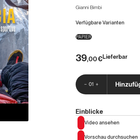
Gianni Bimbi
Verfügbare Varianten
PAPIER
39
Lieferbar
€
,00
Hinzufü
01
Einblicke
Video ansehen
Vorschau durchsuchen