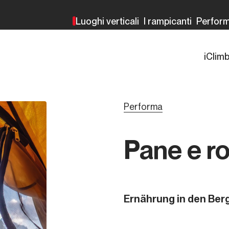
Luoghi verticali
I rampicanti
Perfor
iClim
Performa
Pane e r
Ernährung in den Ber