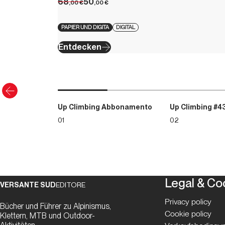
68
50
,00
€
,00
€
PAPIER UND DIGITA
DIGITAL
Entdecken
Up Climbing Abbonamento
Up Climbing #4
01
02
Legal & Co
VERSANTE SUD
EDITORE
Privacy policy
Bücher und Führer zu Alpinismus,
Cookie policy
Klettern, MTB und Outdoor-