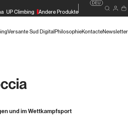
DEU
ma
UP Climbing
Andere Produkte
bing
Versante Sud Digital
Philosophie
Kontacte
Newsletter
occia
gen und im Wettkampfsport