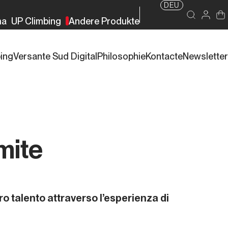
DEU
ma
UP Climbing
Andere Produkte
bing
Versante Sud Digital
Philosophie
Kontacte
Newsletter
imite
o talento attraverso l’esperienza di