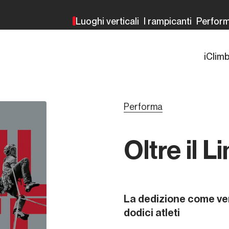
Luoghi verticali
I rampicanti
Perfor
iClim
Performa
Oltre il L
La dedizione come ver
dodici atleti