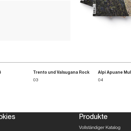
3
Trento und Valsugana Rock
Alpi Apuane Mul
03
04
okies
Produkte
Vollständiger Katalog