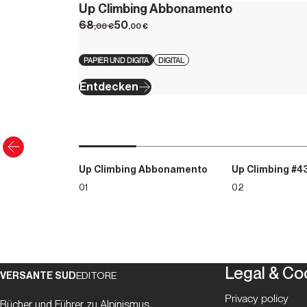
Up Climbing Abbonamento
68
50
,00
€
,00
€
PAPIER UND DIGITA
DIGITAL
Entdecken
Up Climbing Abbonamento
Up Climbing #4
01
02
Legal & Co
VERSANTE SUD
EDITORE
Privacy policy
Bücher und Führer zu Alpinismus,