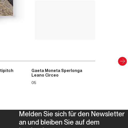
Up Climbing 
Valle Camonica
8
,00
€
PAPIER UND DIGITAL
Entdecken
tipitch
Gaeta Moneta Sperlonga
Leano Circeo
05
Melden Sie sich für den Newsletter
an und bleiben Sie auf dem