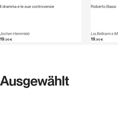
Roberto Bassi
Il dramma e le sue controversie
Lia Beltrami e M
Jochen Hemmleb
19
19
,00
€
,90
€
Ausgewählt