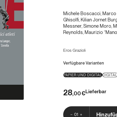
Michele Boscacci, Marco 
Ghisolfi, Kilian Jornet B
Messner, Simone Moro, Mar
Reynolds, Maurizio “Mano
Eros Grazioli
Verfügbare Varianten
PAPIER UND DIGITAL
DIGITA
28
Lieferbar
€
,00
Hinzufü
01