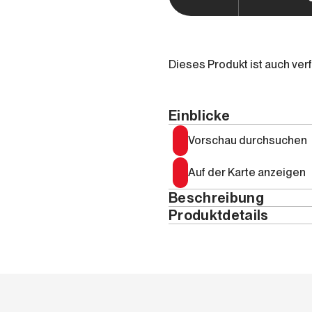
Dieses Produkt ist auch ver
Einblicke
Vorschau durchsuchen
Auf der Karte anzeigen
Beschreibung
Produktdetails
Ausgabe nur in Italienisch 
Jahr
Können Hingabe, harte Arb
natürliches Talent ersetz
ISBN
Ist der Gedanke, nicht „ge