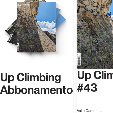
Erkundung der Wege im Zentrum der Insel und vor allem
dem Supramonte. Ein Liebhaber langer Touren und
unmöglicher Strecken, die eigentlich zum Monopol der
Wanderer gehören würden und die er trotzig auf seinem
MTB zu bezwingen versucht.
Carlo Pitzalis,
1969 in Sassari geboren und gleich nach
der Geburt nach Gallura umgezogen, entdeckte seine
Leidenschaft fürs Mountainbiken im Jahr 1997. In den
folgenden Jahren nahm er verschiedenen Cross
Country-Wettkämpfen teil.
Up Cli
Up Climbing
#43
Abbonamento
Valle Camonica