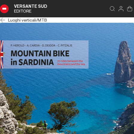
VERSANTE SUD
EDITORE
Luoghi verticali
/
MTB