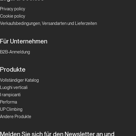
Lagorai und der Palagruppe reizt es ihn, die
unbekanntesten und einsamsten Gipfel zu be- steigen,
Privacy policy
insbesondere in der Cimonega-Gruppe und den Monti
Cookie policy
del Sole. Als großer Liebhaber der Berge in ihren
Verkaufsbedingungen, Versandarten und Lieferzeiten
unterschiedlichsten Facetten ist er jeden Winter auf Er-
kundungstour neuer Skitourenrouten unterwegs.
Für Unternehmen
B2B-Anmeldung
Produkte
Vollständiger Katalog
Luoghi verticali
I rampicanti
Performa
UP Climbing
Andere Produkte
Melden Sie sich für den Newsletter an und