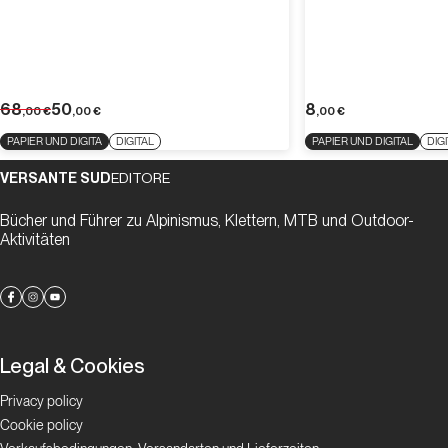
68
50
8
,00
€
,00
€
,00
€
PAPIER UND DIGITA
DIGITAL
PAPIER UND DIGITAL
DIG
VERSANTE SUD
EDITORE
Bücher und Führer zu Alpinismus, Klettern, MTB und Outdoor-
Aktivitäten
Legal & Cookies
Privacy policy
Cookie policy