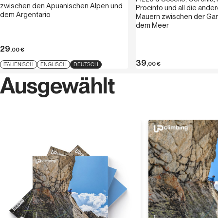
Halle in Standby und wartet auf einen Stand-
zwischen den Apuanischen Alpen und
Procinto und all die ande
punkt, in der Hoffnung, schon bald
dem Argentario
Mauern zwischen der Ga
Wiedereröffnung feiern zu können.
dem Meer
29
,00
€
39
,00
€
ITALIENISCH
ENGLISCH
DEUTSCH
Ausgewählt
Entdecken