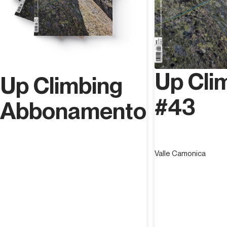
Up Cli
Up Climbing
#43
Abbonamento
Valle Camonica