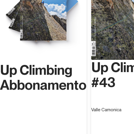
Up Cli
Up Climbing
#43
Abbonamento
Valle Camonica