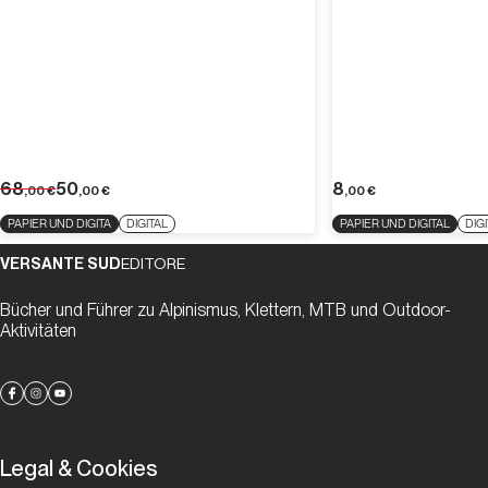
68
50
8
,00
€
,00
€
,00
€
PAPIER UND DIGITA
DIGITAL
PAPIER UND DIGITAL
DIG
VERSANTE SUD
EDITORE
Bücher und Führer zu Alpinismus, Klettern, MTB und Outdoor-
Aktivitäten
Legal & Cookies