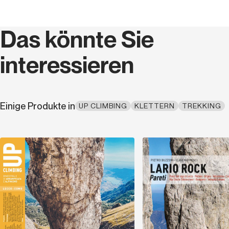
Jahr
2021
Das könnte Sie
Höhe (cm)
27,0
interessieren
Breite (cm)
21,0
Gewicht (kg)
0,43
Einige Produkte in
UP CLIMBING
KLETTERN
TREKKING
Seriencode
MAG 014
Sprache
Italienisch
Entdecken