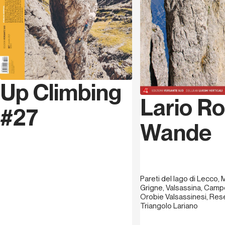
Up Climbing
Lario R
#27
Wande
Pareti del lago di Lecco, 
Grigne, Valsassina, Campel
Orobie Valsassinesi, Re
Triangolo Lariano