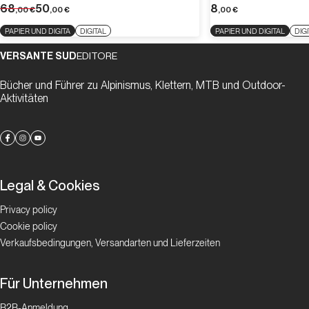
68
50
8
,00
€
,00
€
,00
€
PAPIER UND DIGITA
DIGITAL
PAPIER UND DIGITAL
DIG
VERSANTE SUD
EDITORE
Bücher und Führer zu Alpinismus, Klettern, MTB und Outdoor-
Aktivitäten
Legal & Cookies
Privacy policy
Cookie policy
Verkaufsbedingungen, Versandarten und Lieferzeiten
Für Unternehmen
B2B-Anmeldung