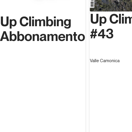
Up Cli
Up Climbing
#43
Abbonamento
Valle Camonica