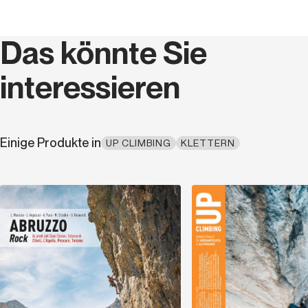
Jahr
2024
Das könnte Sie
Seriencode
MAG 032
interessieren
Sprache
Italienisch
Einige Produkte in
UP CLIMBING
KLETTERN
Entdecken