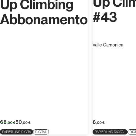
Up Cli
Up Climbing
#43
Abbonamento
Valle Camonica
68
50
8
,00
€
,00
€
,00
€
PAPIER UND DIGITA
DIGITAL
PAPIER UND DIGITAL
DIG