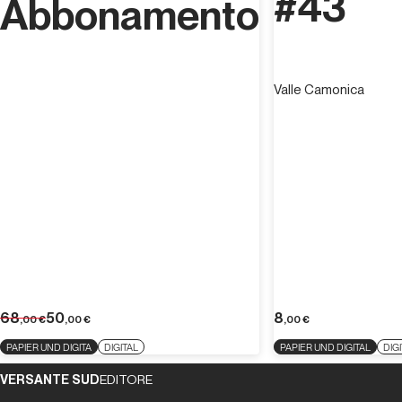
#43
Abbonamento
Valle Camonica
68
50
8
,00
€
,00
€
,00
€
PAPIER UND DIGITA
DIGITAL
PAPIER UND DIGITAL
DIG
VERSANTE SUD
EDITORE