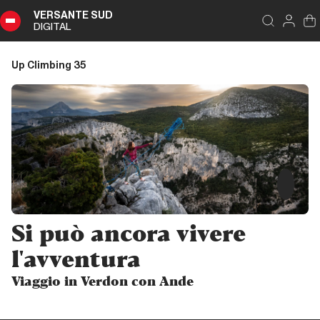
VERSANTE SUD
DIGITAL
Indice
Schließen
Up Climbing 35
Up
Climbing
35
Zusammenfassung
Editoriale
Si può ancora vivere
Editoriale
l'avventura
Viaggio in Verdon con Ande
Pubbliredazionale