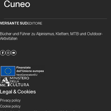
Cuneo
ancora
vivere
l'avventura
VERSANTE SUD
EDITORE
Storia
Bücher und Führer zu Alpinismus, Klettern, MTB und Outdoor-
Aktivitäten
Cuneo
Sport
Climbing
Proposte
Provincia
Granda
Legal & Cookies
Verticale
Privacy policy
Cookie policy
Proposte