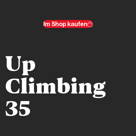
La
Sportiva
Climb
Im Shop kaufen
World
Tour
2025
Up
Editoriale
Quote
Climbing
Rosa e
Spazi
protetti
35
Pubbliredazionale
Si può