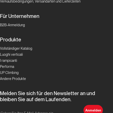
Verkaufsbedingungen, Versandarten und Lieferzeiten
Pian
Für Unternehmen
Bernardo
Superstar
B2B-Anmeldung
Proposte
Produkte
Vollständiger Katalog
Andonno,
Luoghi verticali
un luogo
I rampicanti
dell’anima
Performa
UP Climbing
Proposte
Andere Produkte
Chianale:
Melden Sie sich für den Newsletter an und
arrampicata
bleiben Sie auf dem Laufenden.
estiva a
1800 metri
Anmelden