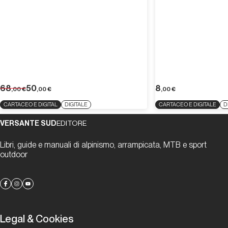
68
50
8
,00
€
,00
€
,00
€
CARTACEO E DIGITAL
DIGITALE
CARTACEO E DIGITALE
D
VERSANTE SUD
EDITORE
Libri, guide e manuali di alpinismo, arrampicata, MTB e sport
outdoor
Legal & Cookies