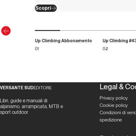
Scopri
Up Climbing Abbonamento
Up Climbing #4
01
02
Legal & Co
VERSANTE SUD
EDITORE
Privacy policy
Libri, guide e manuali di
Cookie policy
alpinismo, arrampicata, MTB e
sport outdoor
Condizioni di vend
spedizione