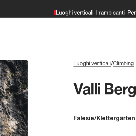
Luoghi verticali
I rampicanti
Pe
Luoghi verticali
Climbing
/
Valli Be
Falesie/Klettergärten