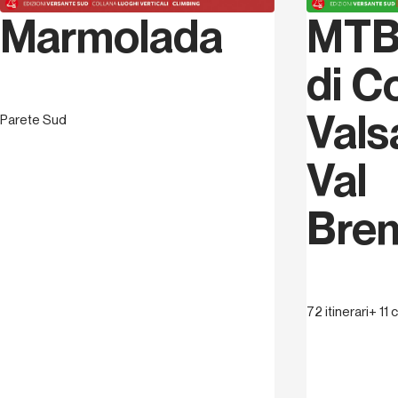
Marmolada
MTB 
di C
Vals
Parete Sud
Val
Bre
72 itinerari+ 11 