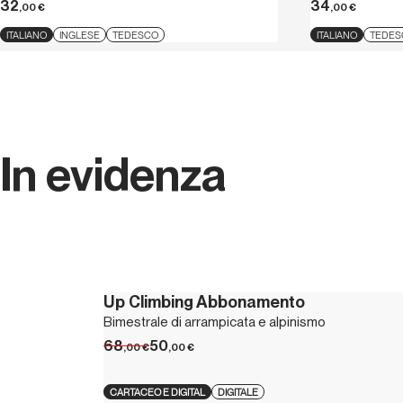
32
34
,00
€
,00
€
ITALIANO
INGLESE
TEDESCO
ITALIANO
TEDES
In evidenza
Up Climbing Abbonamento
Bimestrale di arrampicata e alpinismo
68
50
,00
€
,00
€
CARTACEO E DIGITAL
DIGITALE