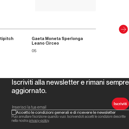
Scopri
tipitch
Gaeta Moneta Sperlonga
Leano Circeo
05
Iscriviti alla newsletter e rimani sempre
aggiornato.
Iscriviti
Accetto le condizioni generali e di ricevere le newsletter
Puoi annullare l'iscrizione quando vuoi. Iscrivendoti accetti le condizioni descritte
nella nostra
privacy-policy
.