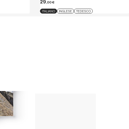
29
,00
€
ITALIANO
INGLESE
TEDESCO
Up Climbing 
Valle Camonica
8
,00
€
CARTACEO E DIGITAL