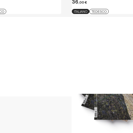
36
,00
€
CO
ITALIANO
TEDESCO