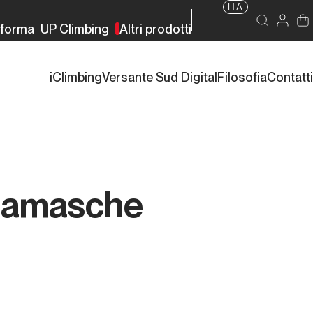
ITA
rforma
UP Climbing
Altri prodotti
iClimbing
Versante Sud Digital
Filosofia
Contatti
rgamasche