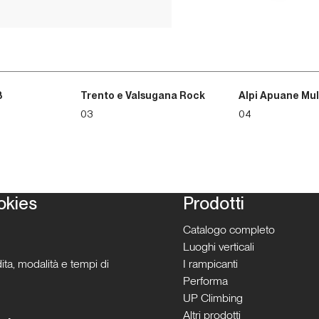
3
Trento e Valsugana Rock
Alpi Apuane Mul
03
04
okies
Prodotti
Catalogo completo
Luoghi verticali
ita, modalità e tempi di
I rampicanti
Performa
UP Climbing
Altri prodotti