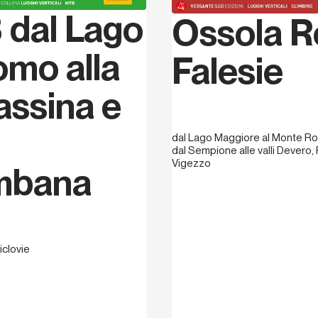
dal Lago
Ossola R
omo alla
Falesie
assina e
dal Lago Maggiore al Monte Ro
dal Sempione alle valli Devero
Vigezzo
mbana
ciclovie