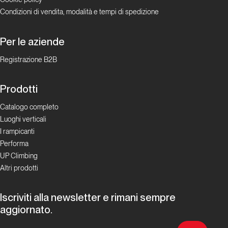
Europa, Africa, Nordamerica e Caucaso, la sua agenda
Condizioni di vendita, modalità e tempi di spedizione
personale è ricca di arrampicate classiche sulle Alpi,
sulle rocce del Colorado e in Yosemite.
Per le aziende
Registrazione B2B
Prodotti
Catalogo completo
Luoghi verticali
I rampicanti
Performa
UP Climbing
Altri prodotti
Iscriviti alla newsletter e rimani sempre
aggiornato.