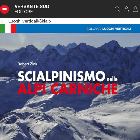
VERSANTE SUD
EDITORE
Luoghi verticali
/
Skialp