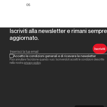
05
Iscriviti alla newsletter e rimani sempre
aggiornato.
Iscriviti
Accetto le condizioni generali e di ricevere le newsletter
Puoi annullare l'iscrizione quando vuoi. Iscrivendoti accetti le condizioni descritte
nella nostra
privacy-policy
.