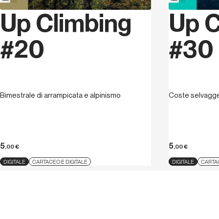
Up Climbing
Up C
#20
#30
Bimestrale di arrampicata e alpinismo
Coste selvagg
5
5
,00
€
,00
€
DIGITALE
CARTACEO E DIGITALE
DIGITALE
CARTAC