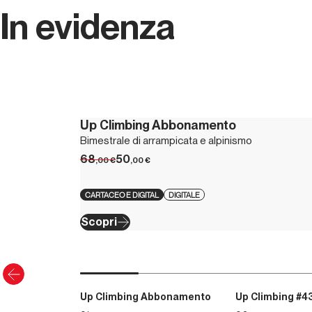
In evidenza
Up Climbing Abbonamento
Bimestrale di arrampicata e alpinismo
68
50
,00
€
,00
€
CARTACEO E DIGITAL
DIGITALE
Scopri
Up Climbing Abbonamento
Up Climbing #4