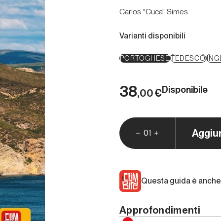
Carlos "Cuca" Simes
Varianti disponibili
PORTOGHESE
TEDESCO
ING
38
Disponibile
€
,00
Aggiu
01
Questa guida è anche 
Approfondimenti