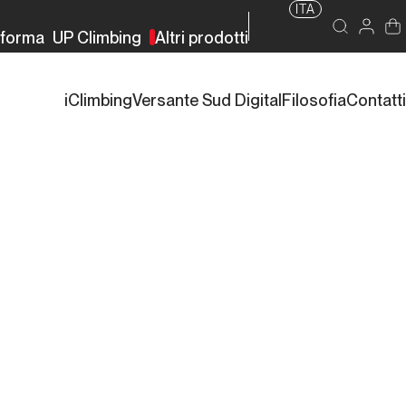
ITA
rforma
UP Climbing
Altri prodotti
iClimbing
Versante Sud Digital
Filosofia
Contatti