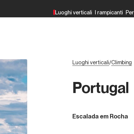
Luoghi verticali
I rampicanti
Pe
Luoghi verticali
Climbing
/
Portugal
Escalada em Rocha