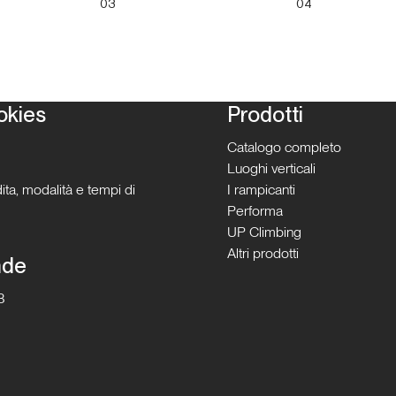
03
04
okies
Prodotti
Catalogo completo
Luoghi verticali
ita, modalità e tempi di
I rampicanti
Performa
UP Climbing
Altri prodotti
nde
B