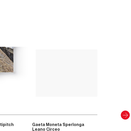
Up Climbing 
Valle Camonica
8
,00
€
CARTACEO E DIGITAL
Scopri
tipitch
Gaeta Moneta Sperlonga
Leano Circeo