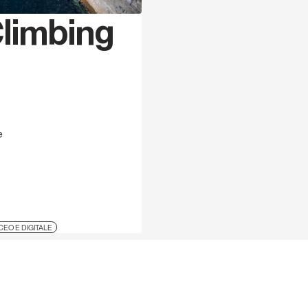
escursionistica e ha viagg
limbing
esperienze culturali e natu
Ricardo S. Alves
è nato a
civile presso la FCT-UNL. 
intorno ai 15 anni, mentre 
Come fotografo freelance,
arrampicata e il suo lavor
e
nazionali e internazional
amici, è uno dei grandi p
Sintra e nel 2021 ha pubbli
Guidebook".
EO E DIGITALE