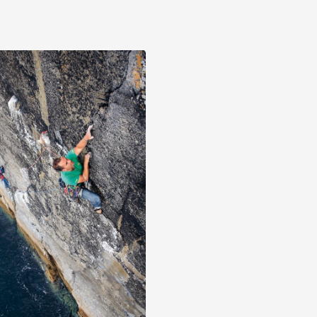
le pareti irregolari di
basa
Sintra
visitati a livello int
Codice collana
Arrábida e Sagres
, tra 
completa e dettagliata.
Lingua
Scopri
Si tratta dell'ennesimo con
sfaccettature (
arrampicat
arrampicata su tiri, DWS
e approfondita dal piccolo
arrampicatori nazionali.
Carlos E. Braga De Sou
nell'ambiente costiero e 
prima adolescenza, ha sco
È stato campione nazional
interesse principale sono 
naturali. Ha conseguito u
di Dundee (Scozia) e ha c
dell'arrampicata tradizio