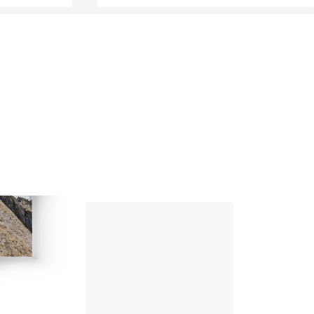
ni agonistiche del panorama delle
ntry. Successivamente, iscrittosi al
 possibilità di conoscere parecchi biker
li eventi in Gallura, ciclopedalate per
 per fare beneficenza (raccogliere fondi
uvione, o per un parco giochi per bambini
Up Climbing 
Valle Camonica
8
,00
€
CARTACEO E DIGITAL
Scopri