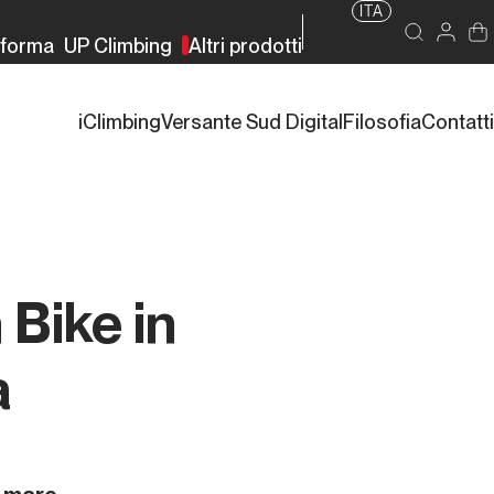
ITA
rforma
UP Climbing
Altri prodotti
iClimbing
Versante Sud Digital
Filosofia
Contatti
Bike in
a