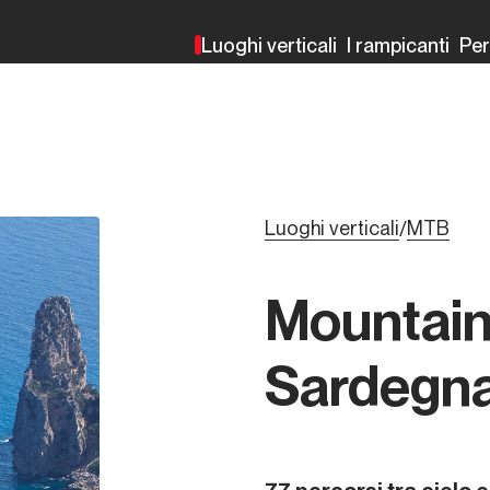
Luoghi verticali
I rampicanti
Pe
Luoghi verticali
MTB
/
Mountain 
Sardegn