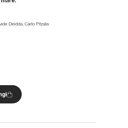
e mare.
ide Deidda, Carlo Pitzalis
ngi