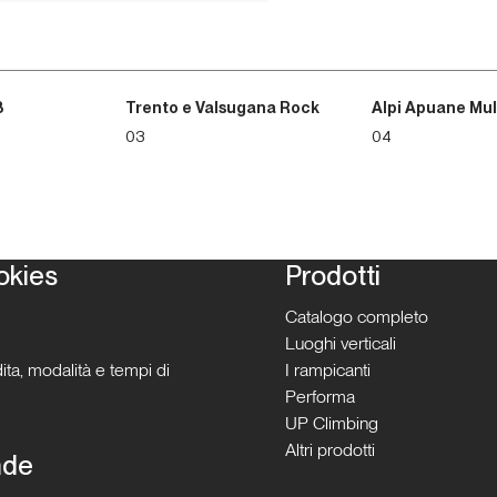
3
Trento e Valsugana Rock
Alpi Apuane Mul
03
04
okies
Prodotti
Catalogo completo
Luoghi verticali
ita, modalità e tempi di
I rampicanti
Performa
UP Climbing
Altri prodotti
nde