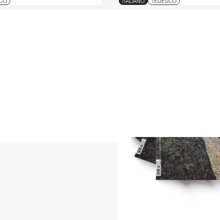
CO
ITALIANO
TEDESCO
seguire alle manifestazio
competizioni di cross cou
"mtbforum.it", ha avuto la
sardi e di organizzare deg
promuovere il territorio e
per bikers colpiti dall'all
autogestito).