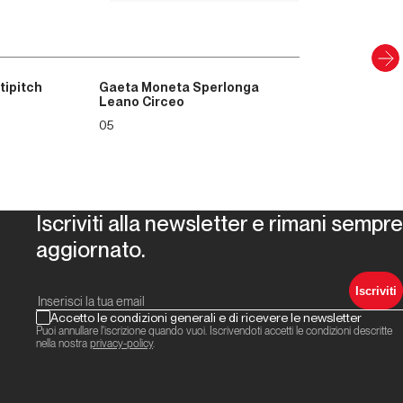
tipitch
Gaeta Moneta Sperlonga
Leano Circeo
05
Iscriviti alla newsletter e rimani sempre
aggiornato.
Iscriviti
Accetto le condizioni generali e di ricevere le newsletter
Puoi annullare l'iscrizione quando vuoi. Iscrivendoti accetti le condizioni descritte
nella nostra
privacy-policy
.