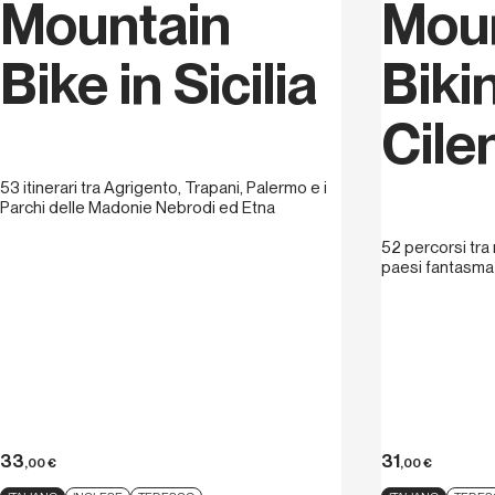
Mountain
Mou
Bike in Sicilia
Biki
Cile
53 itinerari tra Agrigento, Trapani, Palermo e i
Parchi delle Madonie Nebrodi ed Etna
52 percorsi tra 
paesi fantasma
33
31
,00
€
,00
€