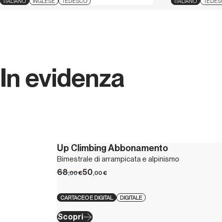
ITALIANO
INGLESE
TEDESCO
ITALIANO
TEDES
In evidenza
Up Climbing Abbonamento
Bimestrale di arrampicata e alpinismo
68
50
,00
€
,00
€
CARTACEO E DIGITAL
DIGITALE
Scopri