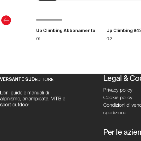
Up Climbing Abbonamento
Up Climbing #4
01
02
Legal & Co
VERSANTE SUD
EDITORE
Privacy policy
Libri, guide e manuali di
Cookie policy
alpinismo, arrampicata, MTB e
sport outdoor
Condizioni di vend
spedizione
Per le azie