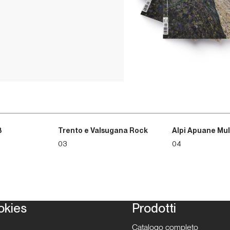
professionale si occupa d
3
Trento e Valsugana Rock
Alpi Apuane Mul
03
04
okies
Prodotti
Catalogo completo