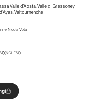
ssa Valle d’Aosta, Valle di Gressoney,
 d’Ayas, Valtournenche
ni e Nicola Vota
SE
INGLESE
ngi