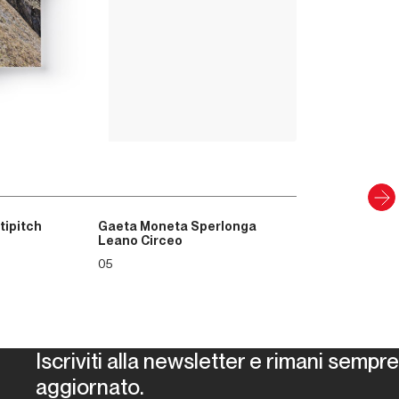
Up Climbing 
i sviluppo software.
Valle Camonica
8
,00
€
CARTACEO E DIGITAL
Scopri
tipitch
Gaeta Moneta Sperlonga
Leano Circeo
05
Iscriviti alla newsletter e rimani sempre
aggiornato.