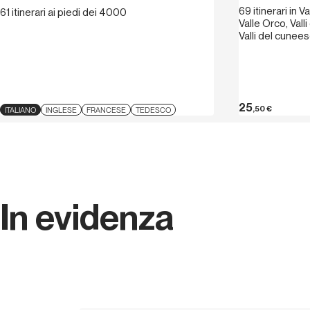
69 itinerari in V
61 itinerari ai piedi dei 4000
Valle Orco, Valli
Valli del cunees
25
,50
€
ITALIANO
INGLESE
FRANCESE
TEDESCO
In evidenza