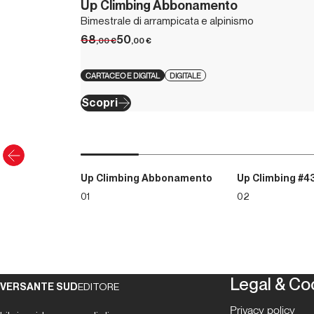
Up Climbing Abbonamento
Bimestrale di arrampicata e alpinismo
68
50
,00
€
,00
€
CARTACEO E DIGITAL
DIGITALE
Scopri
Up Climbing Abbonamento
Up Climbing #4
01
02
Legal & Co
VERSANTE SUD
EDITORE
Privacy policy