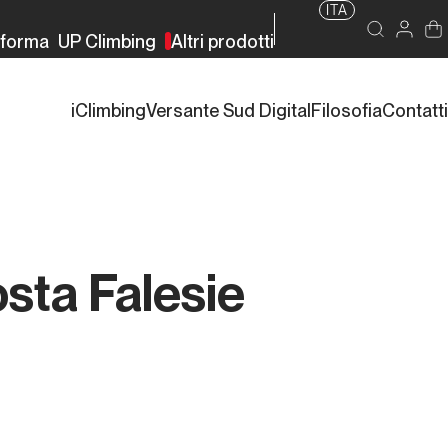
ITA
rforma
UP Climbing
Altri prodotti
iClimbing
Versante Sud Digital
Filosofia
Contatti
osta Falesie