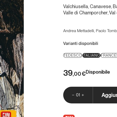
Valchiusella, Canavese, Ba
Valle di Champorcher, Val
Andrea Mettadelli, Paolo Tombi
Varianti disponibili
TEDESCO
ITALIANO
FRANCE
39
Disponibile
€
,00
Aggiu
01