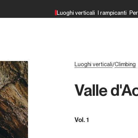
Luoghi verticali
I rampicanti
Pe
Luoghi verticali
Climbing
/
Valle d'A
Vol. 1