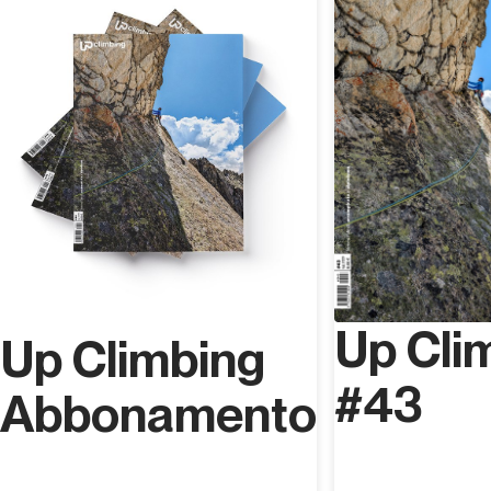
iniziato a conoscere e frequentare l’Adamello in
adolescenza, quando per 10 anni lavorò al Rifugio ai
Caduti dell’Adamello, che divenne la sua seconda casa
nonché il luogo dove nacque e crebbe la sua passione
per la montagna, l’alpinismo e l’esplorazione.
Up Cli
Up Climbing
#43
Abbonamento