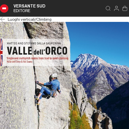
VERSANTE SUD
EDITORE
Luoghi verticali
/
Climbing