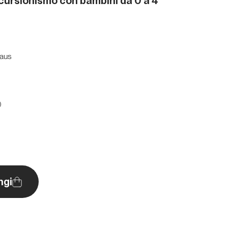
cursionismo con bambini da 0 a 4
laus
O
ngi