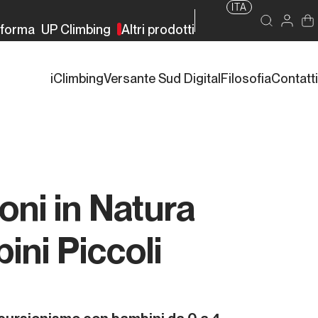
ITA
rforma
UP Climbing
Altri prodotti
iClimbing
Versante Sud Digital
Filosofia
Contatti
oni in Natura
ni Piccoli