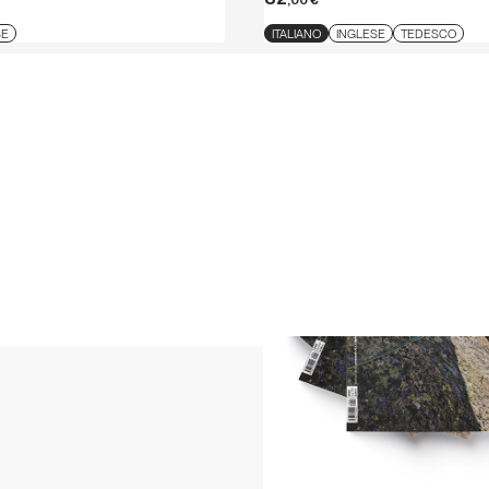
,00
€
SE
ITALIANO
INGLESE
TEDESCO