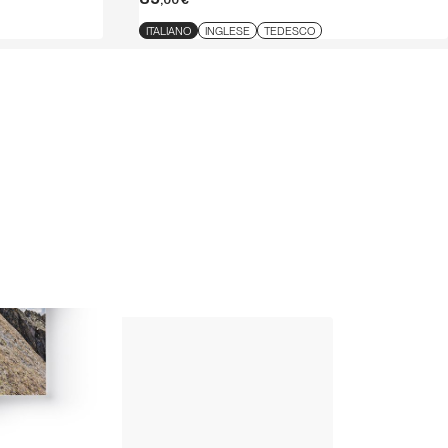
,00
€
ITALIANO
INGLESE
TEDESCO
Up Climbing 
Valle Camonica
8
,00
€
CARTACEO E DIGITAL