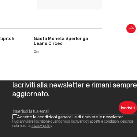
Scopri
tipitch
Gaeta Moneta Sperlonga
Leano Circeo
05
Iscriviti alla newsletter e rimani sempre
aggiornato.
Iscriviti
Accetto le condizioni generali e di ricevere le newsletter
Puoi annullare l'iscrizione quando vuoi. Iscrivendoti accetti le condizioni descritte
nella nostra
privacy-policy
.