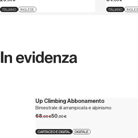
,00
€
,00
€
ITALIANO
INGLESE
ITALIANO
INGLE
In evidenza
Up Climbing Abbonamento
Bimestrale di arrampicata e alpinismo
68
50
,00
€
,00
€
CARTACEO E DIGITAL
DIGITALE