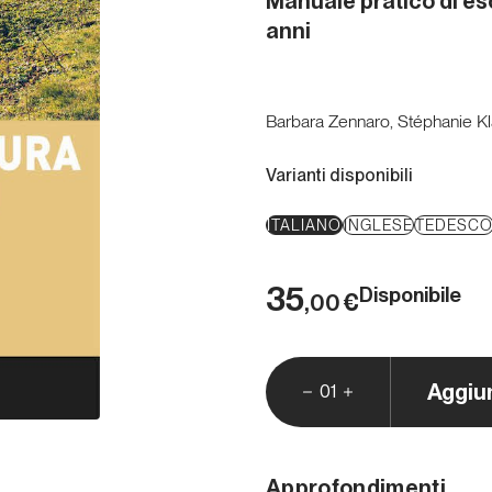
Manuale pratico di es
anni
Barbara Zennaro, Stéphanie K
Varianti disponibili
ITALIANO
INGLESE
TEDESC
35
Disponibile
€
,00
Aggiu
01
Approfondimenti