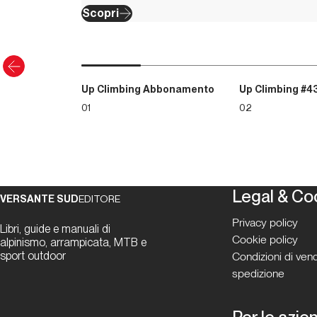
Scopri
Up Climbing Abbonamento
Up Climbing #4
01
02
Legal & Co
VERSANTE SUD
EDITORE
Privacy policy
Libri, guide e manuali di
Cookie policy
alpinismo, arrampicata, MTB e
sport outdoor
Condizioni di vend
spedizione