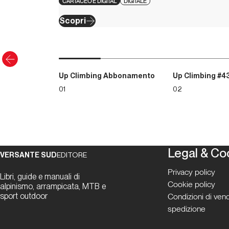
CARTACEO E DIGITAL
DIGITALE
Scopri
Up Climbing Abbonamento
Up Climbing #4
01
02
Legal & Co
VERSANTE SUD
EDITORE
Privacy policy
Libri, guide e manuali di
Cookie policy
alpinismo, arrampicata, MTB e
sport outdoor
Condizioni di vend
spedizione