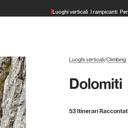
Luoghi verticali
I rampicanti
Pe
Luoghi verticali
Climbing
/
Dolomiti
53 Itinerari Raccontat