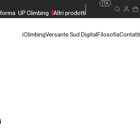
ITA
rforma
UP Climbing
Altri prodotti
iClimbing
Versante Sud Digital
Filosofia
Contatti
i