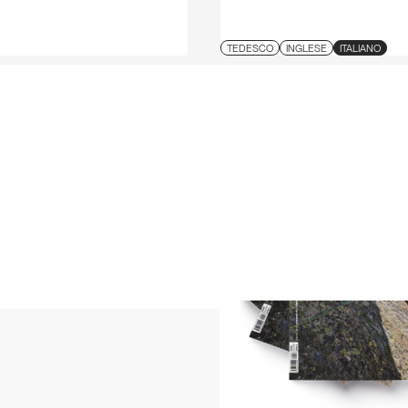
TEDESCO
INGLESE
ITALIANO