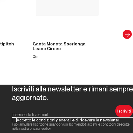
CARTACEO E DIGITAL
Scopri
tipitch
Gaeta Moneta Sperlonga
Leano Circeo
05
Iscriviti alla newsletter e rimani sempre
aggiornato.
Iscriviti
Accetto le condizioni generali e di ricevere le newsletter
Puoi annullare l'iscrizione quando vuoi. Iscrivendoti accetti le condizioni descritte
nella nostra
privacy-policy
.