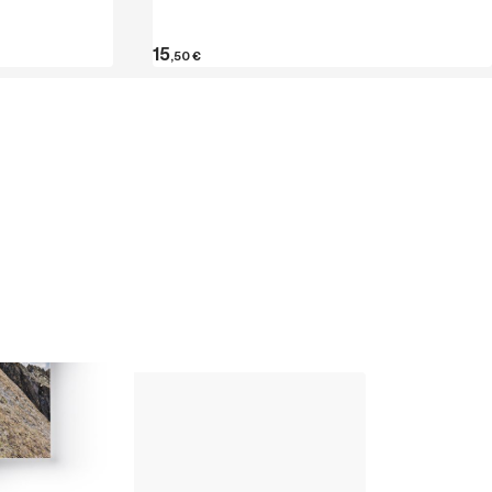
15
,50
€
Up Climbing 
Valle Camonica
8
,00
€