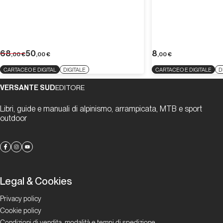
68
50
8
,00
€
,00
€
,00
€
CARTACEO E DIGITAL
DIGITALE
CARTACEO E DIGITALE
D
VERSANTE SUD
EDITORE
Libri, guide e manuali di alpinismo, arrampicata, MTB e sport
outdoor
Legal & Cookies
Privacy policy
Cookie policy
Condizioni di vendita, modalità e tempi di spedizione