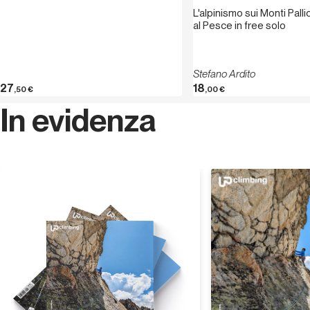
2020 ha pubblicato Destino ridicolo. Fabrizio De André
L'alpinismo sui Monti Palli
al Pesce in free solo
ascoltato da una filosofa (Marco Serra Tarantola
Editore). Dal 2022 è addetta stampa per il Soccorso
Alpino e Speleologico Trentino. Dal 2023 è
Stefano Ardito
Accompagnatrice di Media Montagna.
27
18
,50
€
,00
€
In evidenza
Scopri