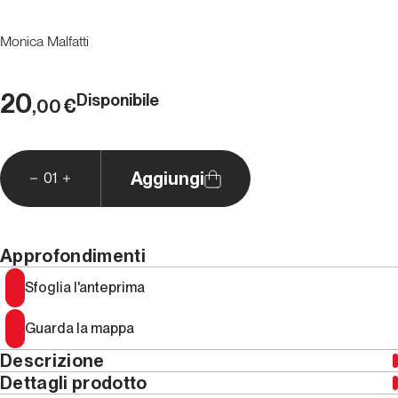
Monica Malfatti
20
Disponibile
€
,00
Aggiungi
01
Approfondimenti
Sfoglia l'anteprima
Guarda la mappa
Descrizione
Dettagli prodotto
Claude
(
Claudio
)
Barbier
è stato, senza timore di