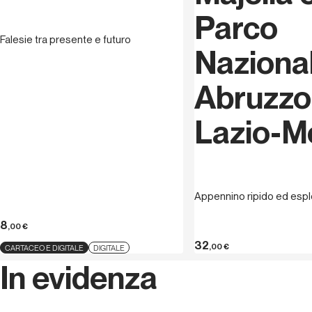
apritosi ed esperti delle vie lunghe!
Parco
Falesie tra presente e futuro
Naziona
Abruzzo
Lazio-M
Appennino ripido ed esplo
8
,00
€
32
,00
€
CARTACEO E DIGITALE
DIGITALE
In evidenza