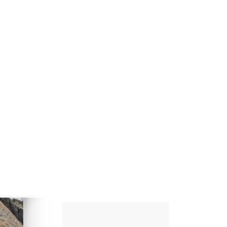
Up Climbing 
Valle Camonica