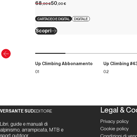
68
50
,00
€
,00
€
CARTACEO E DIGITAL
DIGITALE
Scopri
Up Climbing Abbonamento
Up Climbing #4
01
02
Legal & Co
VERSANTE SUD
EDITORE
Privacy policy
Libri, guide e manuali di
Cookie policy
alpinismo, arrampicata, MTB e
sport outdoor
Condizioni di vend