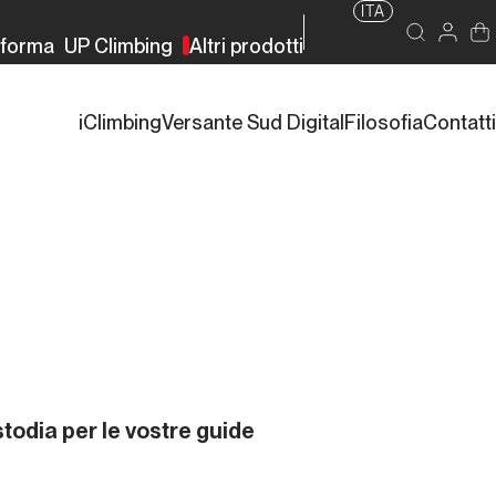
ITA
rforma
UP Climbing
Altri prodotti
iClimbing
Versante Sud Digital
Filosofia
Contatti
todia per le vostre guide