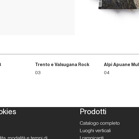
3
Trento e Valsugana Rock
Alpi Apuane Mul
03
04
okies
Prodotti
Catalogo completo
Luoghi verticali
ita, modalità e tempi di
I rampicanti