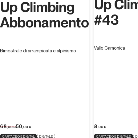
Up Cli
Up Climbing
#43
Abbonamento
Valle Camonica
Bimestrale di arrampicata e alpinismo
68
50
8
,00
€
,00
€
,00
€
CARTACEO E DIGITAL
DIGITALE
CARTACEO E DIGITALE
D