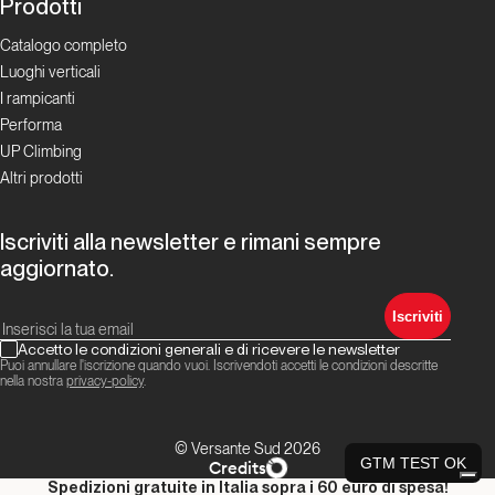
Prodotti
Catalogo completo
Luoghi verticali
I rampicanti
Performa
UP Climbing
Altri prodotti
Iscriviti alla newsletter e rimani sempre
aggiornato.
Iscriviti
Accetto le condizioni generali e di ricevere le newsletter
Puoi annullare l'iscrizione quando vuoi. Iscrivendoti accetti le condizioni descritte
nella nostra
privacy-policy
.
© Versante Sud 2026
GTM TEST OK
Credits
Spedizioni gratuite in Italia sopra i 60 euro di spesa!