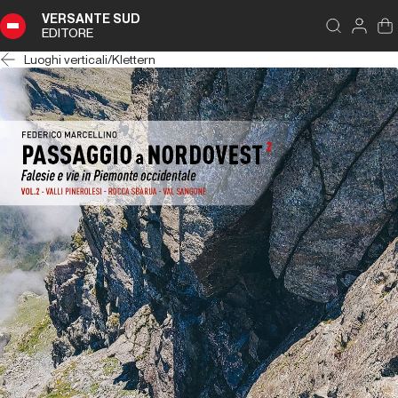
VERSANTE SUD
EDITORE
Luoghi verticali
/
Klettern