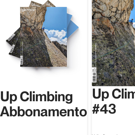
zum Höhenbergsteigen, vom Felsklettern bis zu
Mehrseillängenrouten und Trad-Klettern, und nimmt seit
mehreren Jahren an FASI-Wettkämpfen auf regionaler
Ebene teil, hauptsächlich im Boulderzirkel. Seine
Leidenschaft brachte ihn später dazu, zu trainieren und
den Titel eines nationalen Ausbilders für Freiklettern
des CAI zu erlangen, wobei er seine Begeisterung in
den Kursen der Schule Intersezionale Valli Pinerolesi
und der Regionalschule LPV weitergibt. Außerdem
widmet er sich der Neugestaltung von Felsen und
Kletterrouten in seinen Tälern und versucht, das zu
erhalten, was seine Vorgänger geschaffen haben.
Up Cli
Up Climbing
#43
Abbonamento