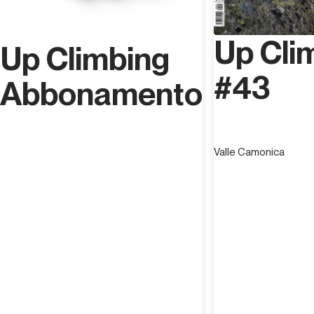
Up Cli
Up Climbing
#43
Abbonamento
Valle Camonica