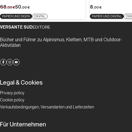
68
50
8
,00
€
,00
€
,00
€
PAPIER UND DIGITA
DIGITAL
PAPIER UND DIGITAL
DIG
VERSANTE SUD
EDITORE
Bücher und Führer zu Alpinismus, Klettern, MTB und Outdoor-
Aktivitäten
Legal & Cookies
Privacy policy
Cookie policy
Verkaufsbedingungen, Versandarten und Lieferzeiten
Für Unternehmen