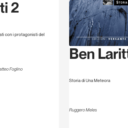
ti 2
ati con i protagonisti del
Ben Larit
atteo Foglino
Storia di Una Meteora
Ruggero Meles