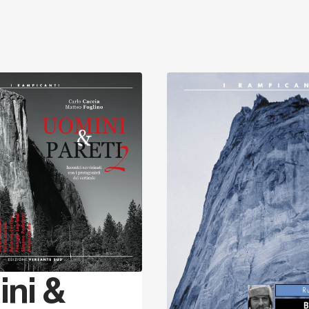
Sprache
Entdecken
ni &