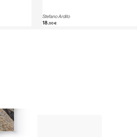
Stefano Ardito
18
,00
€
Up Climbing 
Valle Camonica
8
,00
€