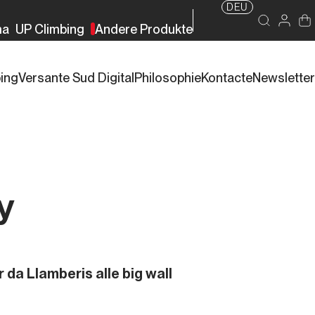
DEU
ma
UP Climbing
Andere Produkte
bing
Versante Sud Digital
Philosophie
Kontacte
Newsletter
y
r da Llamberis alle big wall