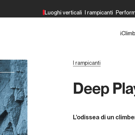
Luoghi verticali
I rampicanti
Perfor
iClim
I rampicanti
Deep Pla
L'odissea di un climbe