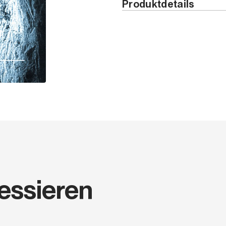
Produktdetails
Ausgabe nur in Italienisch 
Jahr
ISBN
Seiten
Höhe (cm)
Breite (cm)
Dicke (cm)
ressieren
Gewicht (kg)
Seriencode