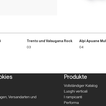
3
Trento und Valsugana Rock
Alpi Apuane Mul
03
04
okies
Produkte
Vollständiger Katalog
Luoghi verticali
gen, Versandarten und
I rampicanti
Performa