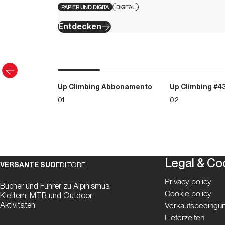
PAPIER UND DIGITA
DIGITAL
Entdecken
Up Climbing Abbonamento
Up Climbing #4
01
02
Legal & Co
VERSANTE SUD
EDITORE
Privacy policy
Bücher und Führer zu Alpinismus,
Cookie policy
Klettern, MTB und Outdoor-
Aktivitäten
Verkaufsbedingun
Lieferzeiten